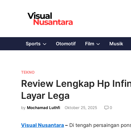
Skip
to
content
Show
Show
Sports
Otomotif
Film
Musik
sub
sub
menu
menu
P
TEKNO
o
Review Lengkap Hp Infin
s
Layar Lega
t
e
by
Mochamad Luthfi
Oktober 25, 2025
0
d
i
Visual Nusantara
–
Di tengah persaingan ponse
n