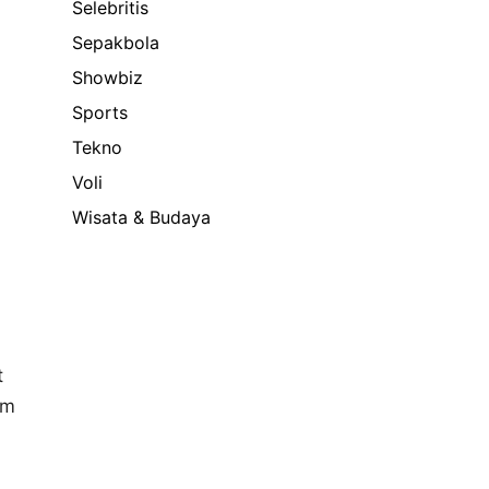
Selebritis
Sepakbola
Showbiz
Sports
Tekno
Voli
Wisata & Budaya
t
am