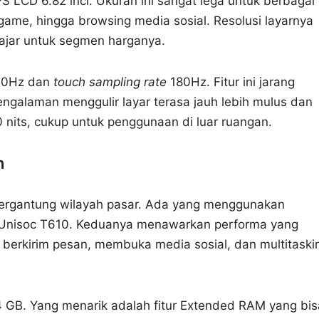
PS LCD 6.82 inci. Ukuran ini sangat lega untuk berbagai
 game, hingga browsing media sosial. Resolusi layarnya
wajar untuk segmen harganya.
0Hz dan
touch sampling rate
180Hz. Fitur ini jarang
engalaman menggulir layar terasa jauh lebih mulus dan
nits, cukup untuk penggunaan di luar ruangan.
n
, tergantung wilayah pasar. Ada yang menggunakan
i Unisoc T610. Keduanya menawarkan performa yang
i berkirim pesan, membuka media sosial, dan multitaski
4 GB. Yang menarik adalah fitur Extended RAM yang bis