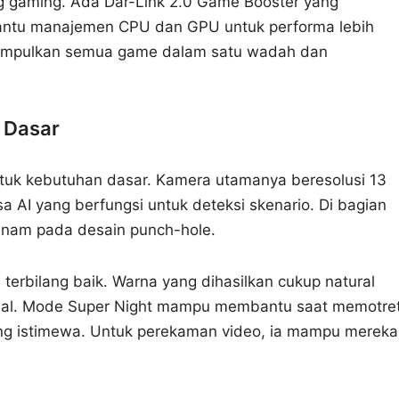
g gaming. Ada Dar-Link 2.0 Game Booster yang
antu manajemen CPU dan GPU untuk performa lebih
engumpulkan semua game dalam satu wadah dan
i Dasar
untuk kebutuhan dasar. Kamera utamanya beresolusi 13
 AI yang berfungsi untuk deteksi skenario. Di bagian
tanam pada desain punch-hole.
 terbilang baik. Warna yang dihasilkan cukup natural
sial. Mode Super Night mampu membantu saat memotre
ilang istimewa. Untuk perekaman video, ia mampu merek