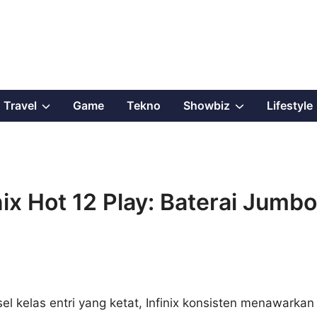
Show
Show
Travel
Game
Tekno
Showbiz
Lifestyle
sub
sub
menu
menu
ix Hot 12 Play: Baterai Jumbo
l kelas entri yang ketat, Infinix konsisten menawarkan