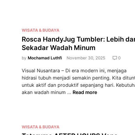
o
m
s
I
h
n
S
s
P
t
WISATA & BUDAYA
u
o
r
Rosca HandyJug Tumbler: Lebih dar
l
s
a
Sekadar Wadah Minum
a
t
w
t
e
by
Mochamad Luthfi
November 30, 2025
0
L
e
d
a
Visual Nusantara – Di era modern ini, menjaga
d
i
t
hidrasi tubuh menjadi semakin penting. Kita ditun
C
n
t
untuk aktif dan produktif sepanjang hari. Kebutu
o
e
R
akan wadah minum …
Read more
f
T
o
f
u
s
e
m
c
e
b
a
T
l
P
WISATA & BUDAYA
H
u
e
o