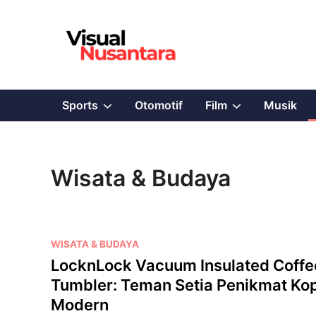
Skip
to
content
Show
Show
Sports
Otomotif
Film
Musik
sub
sub
menu
menu
Wisata & Budaya
P
WISATA & BUDAYA
o
LocknLock Vacuum Insulated Coffe
s
Tumbler: Teman Setia Penikmat Kop
t
Modern
e