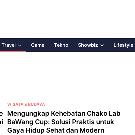
Show
Show
Travel
Game
Tekno
Showbiz
Lifestyle
sub
sub
menu
menu
P
WISATA & BUDAYA
o
e
Mengungkap Kehebatan Chako Lab
s
i
BaWang Cup: Solusi Praktis untuk
t
Gaya Hidup Sehat dan Modern
e