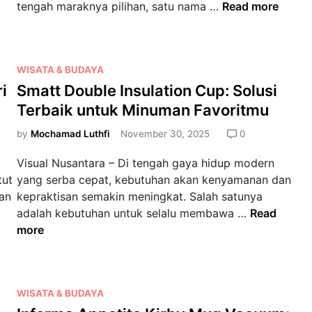
R
tengah maraknya pilihan, satu nama …
Read more
b
e
a
v
t
i
a
P
WISATA & BUDAYA
e
n
o
i
Smatt Double Insulation Cup: Solusi
w
C
s
M
Terbaik untuk Minuman Favoritmu
h
t
e
a
e
by
Mochamad Luthfi
November 30, 2025
0
n
k
d
d
Visual Nusantara – Di tengah gaya hidup modern
o
i
a
tut
yang serba cepat, kebutuhan akan kenyamanan dan
L
n
l
han
kepraktisan semakin meningkat. Salah satunya
a
a
S
adalah kebutuhan untuk selalu membawa …
Read
b
m
m
more
B
:
a
a
C
t
W
o
t
a
r
P
WISATA & BUDAYA
D
n
k
o