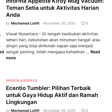
Informa Appetite Kirby Mug Vacuum:
o
g
c
s
u
C
Teman Setia untuk Aktivitas Harian
i
t
b
u
Anda
c
e
l
p
l
d
by
Mochamad Luthfi
November 30, 2025
0
e
:
e
i
I
S
,
Visual Nusantara – Di tengah kesibukan aktivitas
C
n
n
o
sehari-hari, kebutuhan akan minuman hangat atau
a
s
l
g
dingin yang bisa dinikmati kapan saja menjadi
n
u
u
I
ad
sangat penting. Inilah mengapa kehadiran …
Read
t
l
s
n
more
e
a
i
f
e
t
P
o
n
i
r
r
1
o
a
P
WISATA & BUDAYA
m
6
n
k
o
Ecentio Tumbler: Pilihan Terbaik
a
o
C
t
s
A
z
untuk Gaya Hidup Aktif dan Ramah
u
i
t
p
,
Lingkungan
p
s
e
p
T
:
u
d
by
Mochamad Luthfi
November 30, 2025
0
e