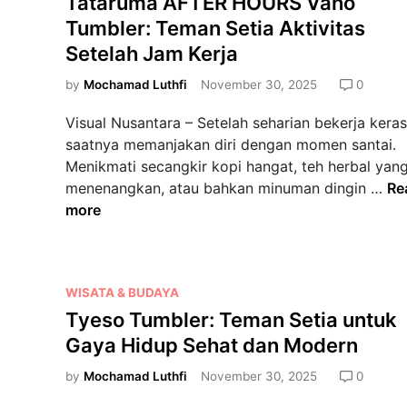
Tataruma AFTER HOURS Vano
a
m
r
s
n
b
Tumbler: Teman Setia Aktivitas
:
t
d
l
Setelah Jam Kerja
L
e
y
e
e
d
by
Mochamad Luthfi
November 30, 2025
0
J
r
b
i
u
:
i
Visual Nusantara – Setelah seharian bekerja keras
n
g
T
h
saatnya memanjakan diri dengan momen santai.
T
e
d
Menikmati secangkir kopi hangat, teh herbal yan
u
m
a
T
menenangkan, atau bahkan minuman dingin …
Re
m
a
r
a
more
b
n
i
t
l
S
S
a
e
e
e
r
r
t
P
WISATA & BUDAYA
k
u
:
i
o
a
Tyeso Tumbler: Teman Setia untuk
m
L
a
s
d
a
Gaya Hidup Sehat dan Modern
e
P
t
a
A
b
e
e
by
Mochamad Luthfi
November 30, 2025
0
r
F
i
n
d
W
T