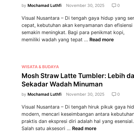
d
by
Mochamad Luthfi
November 30, 2025
0
i
Visual Nusantara – Di tengah gaya hidup yang se
n
cepat, kebutuhan akan kenyamanan dan efisiensi
semakin meningkat. Bagi para penikmat kopi,
L
memiliki wadah yang tepat …
Read more
o
c
k
P
WISATA & BUDAYA
n
o
Mosh Straw Latte Tumbler: Lebih da
L
s
o
Sekadar Wadah Minuman
t
c
e
by
Mochamad Luthfi
November 30, 2025
0
k
d
V
Visual Nusantara – Di tengah hiruk pikuk gaya hi
i
a
modern, mencari keseimbangan antara kebutuha
n
c
praktis dan ekspresi diri adalah hal yang esensial.
u
M
Salah satu aksesori …
Read more
u