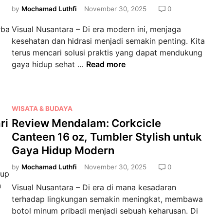
d
by
Mochamad Luthfi
November 30, 2025
0
i
rba
Visual Nusantara – Di era modern ini, menjaga
n
kesehatan dan hidrasi menjadi semakin penting. Kita
terus mencari solusi praktis yang dapat mendukung
M
gaya hidup sehat …
Read more
e
n
g
P
WISATA & BUDAYA
u
o
ri
Review Mendalam: Corkcicle
n
s
g
Canteen 16 oz, Tumbler Stylish untuk
t
k
Gaya Hidup Modern
e
a
d
by
Mochamad Luthfi
November 30, 2025
0
p
dup
i
K
n
Visual Nusantara – Di era di mana kesadaran
n
e
terhadap lingkungan semakin meningkat, membawa
h
botol minum pribadi menjadi sebuah keharusan. Di
e