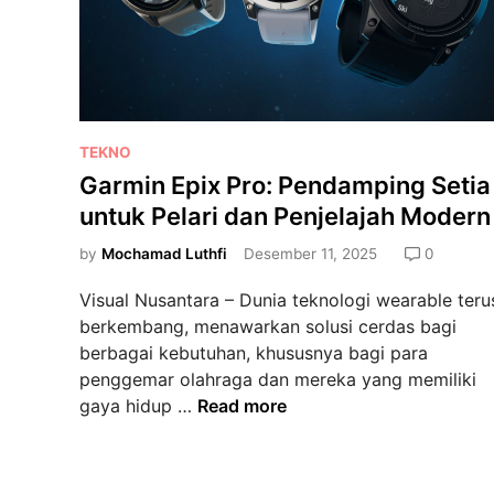
P
TEKNO
o
Garmin Epix Pro: Pendamping Setia
s
untuk Pelari dan Penjelajah Modern
t
e
by
Mochamad Luthfi
Desember 11, 2025
0
d
Visual Nusantara – Dunia teknologi wearable teru
i
berkembang, menawarkan solusi cerdas bagi
n
berbagai kebutuhan, khususnya bagi para
penggemar olahraga dan mereka yang memiliki
G
gaya hidup …
Read more
a
r
m