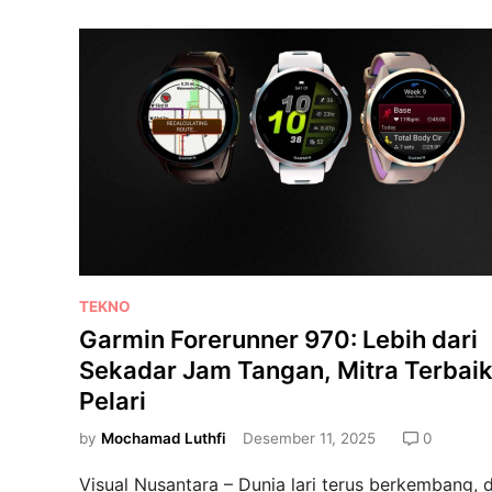
i
n
E
p
i
x
P
r
o
:
P
P
e
TEKNO
o
n
Garmin Forerunner 970: Lebih dari
s
d
Sekadar Jam Tangan, Mitra Terbai
t
a
Pelari
e
m
d
p
by
Mochamad Luthfi
Desember 11, 2025
0
i
i
Visual Nusantara – Dunia lari terus berkembang, 
n
n