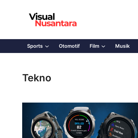
Skip
to
content
Show
Show
Sports
Otomotif
Film
Musik
sub
sub
menu
menu
Tekno