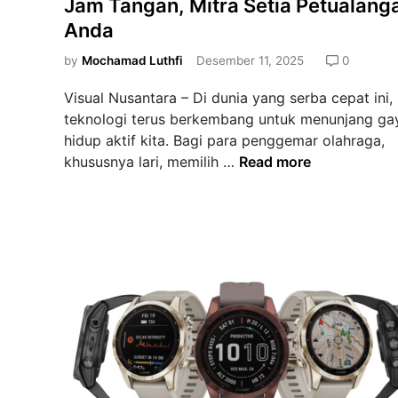
9
Jam Tangan, Mitra Setia Petualang
a
t
7
Anda
n
e
0
P
d
by
Mochamad Luthfi
Desember 11, 2025
0
:
e
i
L
n
Visual Nusantara – Di dunia yang serba cepat ini,
n
e
j
teknologi terus berkembang untuk menunjang ga
b
e
hidup aktif kita. Bagi para penggemar olahraga,
i
l
G
khususnya lari, memilih …
Read more
h
a
a
d
j
r
a
a
m
r
h
i
i
M
n
S
o
T
e
d
a
k
e
c
a
r
t
d
n
i
a
x