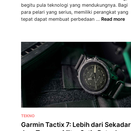
begitu pula teknologi yang mendukungnya. Bagi
g
para pelari yang serius, memiliki perangkat yang
S
G
tepat dapat membuat perbedaan …
Read more
e
a
t
r
i
m
a
i
u
n
n
F
t
o
u
r
k
e
P
r
e
u
l
n
a
n
r
P
TEKNO
e
i
o
Garmin Tactix 7: Lebih dari Sekadar
r
d
s