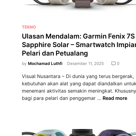
r
7
J
:
a
L
m
P
TEKNO
e
T
o
Ulasan Mendalam: Garmin Fenix 7S
b
a
s
i
Sapphire Solar – Smartwatch Impia
n
t
h
Pelari dan Petualang
g
e
d
a
d
by
Mochamad Luthfi
Desember 11, 2025
0
a
n
i
r
,
Visual Nusantara – Di dunia yang terus bergerak,
n
i
M
kebutuhan akan alat yang dapat diandalkan untu
S
i
menemani aktivitas semakin meningkat. Khususn
e
t
U
bagi para pelari dan penggemar …
Read more
k
r
l
a
a
a
d
T
s
a
e
a
r
r
n