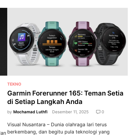
i
n
F
e
n
i
x
8
P
r
o
P
TEKNO
:
o
Garmin Forerunner 165: Teman Setia
T
s
e
k
di Setiap Langkah Anda
t
m
e
by
Mochamad Luthfi
Desember 11, 2025
0
a
d
n
Visual Nusantara – Dunia olahraga lari terus
i
T
berkembang, dan begitu pula teknologi yang
dan
n