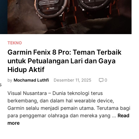
P
TEKNO
o
Garmin Fenix 8 Pro: Teman Terbaik
s
untuk Petualangan Lari dan Gaya
t
Hidup Aktif
e
d
by
Mochamad Luthfi
Desember 11, 2025
0
s
i
Visual Nusantara – Dunia teknologi terus
n
berkembang, dan dalam hal wearable device,
Garmin selalu menjadi pemain utama. Terutama bagi
G
para penggemar olahraga dan mereka yang …
Read
a
more
r
m