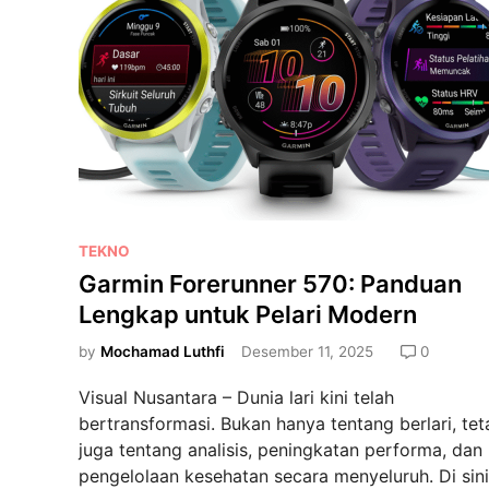
J
b
M
a
a
e
m
i
n
T
k
d
a
P
a
n
e
l
g
l
a
a
a
m
n
r
:
,
P
TEKNO
i
G
M
o
Garmin Forerunner 570: Panduan
a
i
s
r
Lengkap untuk Pelari Modern
t
t
m
r
e
by
Mochamad Luthfi
Desember 11, 2025
0
i
a
d
n
Visual Nusantara – Dunia lari kini telah
S
i
F
bertransformasi. Bukan hanya tentang berlari, tet
e
n
e
juga tentang analisis, peningkatan performa, dan
t
n
pengelolaan kesehatan secara menyeluruh. Di sini
i