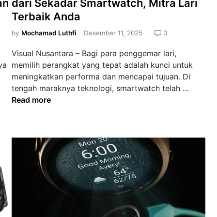
an
dari Sekadar Smartwatch, Mitra Lari
g
t
5
Terbaik Anda
a
e
:
n
d
T
by
Mochamad Luthfi
Desember 11, 2025
0
L
i
e
a
Visual Nusantara – Bagi para penggemar lari,
n
m
r
ya
memilih perangkat yang tepat adalah kunci untuk
a
i
meningkatkan performa dan mencapai tujuan. Di
n
d
G
tengah maraknya teknologi, smartwatch telah …
S
a
a
Read more
e
n
r
t
G
m
i
a
i
a
y
n
d
a
F
i
H
o
S
i
r
e
d
e
t
u
r
i
p
u