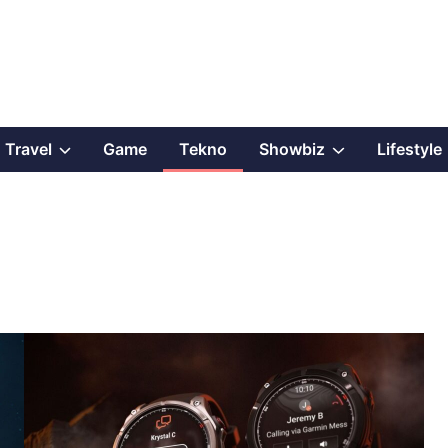
Show
Show
Travel
Game
Tekno
Showbiz
Lifestyle
sub
sub
menu
menu