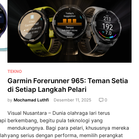
h
n
d
F
a
o
r
r
i
e
S
r
e
u
k
n
a
n
d
P
TEKNO
e
a
o
Garmin Forerunner 965: Teman Setia
r
r
s
2
di Setiap Langkah Pelari
S
t
6
m
e
by
Mochamad Luthfi
Desember 11, 2025
0
5
a
d
S
Visual Nusantara – Dunia olahraga lari terus
r
i
M
api
berkembang, begitu pula teknologi yang
t
n
u
mendukungnya. Bagi para pelari, khususnya mereka
w
s
lah
yang serius dengan performa, memilih perangkat
a