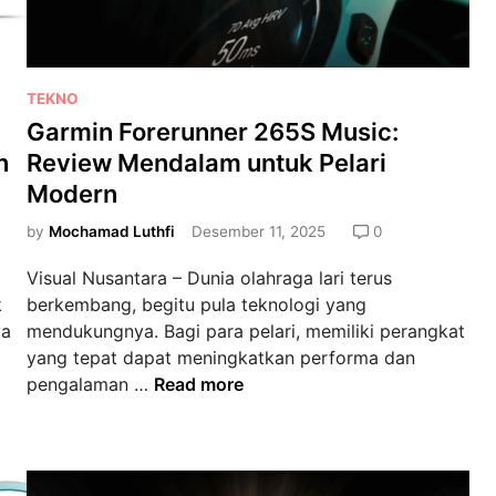
a
A
n
p
k
n
L
t
e
a
P
TEKNO
i
r
n
o
f
Garmin Forerunner 265S Music:
2
g
s
5
n
Review Mendalam untuk Pelari
k
t
5
Modern
a
e
S
h
d
by
Mochamad Luthfi
Desember 11, 2025
0
M
A
i
u
n
Visual Nusantara – Dunia olahraga lari terus
n
s
d
k
berkembang, begitu pula teknologi yang
i
a
ya
mendukungnya. Bagi para pelari, memiliki perangkat
c
yang tepat dapat meningkatkan performa dan
:
G
pengalaman …
Read more
L
a
e
r
b
m
i
i