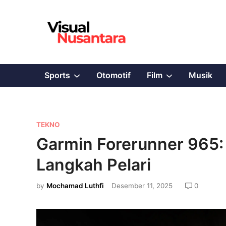
Skip
to
content
Show
Show
Sports
Otomotif
Film
Musik
sub
sub
menu
menu
P
TEKNO
o
Garmin Forerunner 965: 
s
Langkah Pelari
t
e
by
Mochamad Luthfi
Desember 11, 2025
0
d
i
n