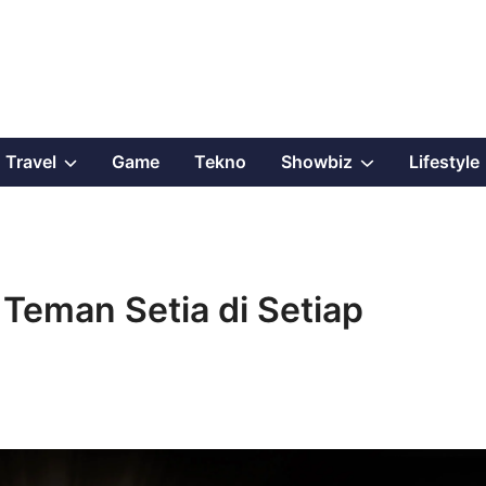
Show
Show
Travel
Game
Tekno
Showbiz
Lifestyle
sub
sub
menu
menu
Teman Setia di Setiap