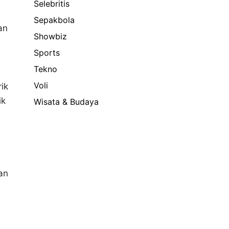
Selebritis
Sepakbola
an
Showbiz
Sports
Tekno
Voli
ik
ik
Wisata & Budaya
an