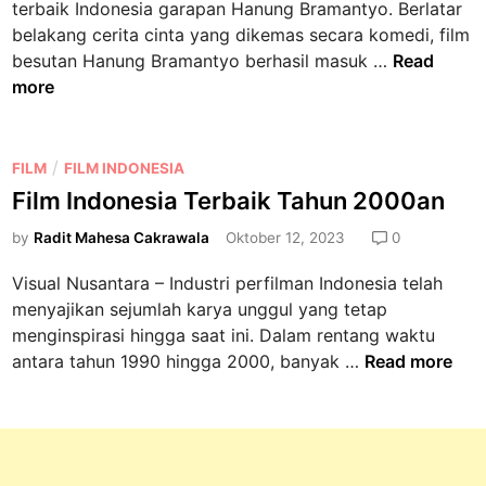
terbaik Indonesia garapan Hanung Bramantyo. Berlatar
n
n
belakang cerita cinta yang dikemas secara komedi, film
i
F
besutan Hanung Bramantyo berhasil masuk …
Read
,
i
more
M
l
a
m
s
J
P
/
FILM
FILM INDONESIA
u
o
o
Film Indonesia Terbaik Tahun 2000an
k
m
s
N
by
Radit Mahesa Cakrawala
Oktober 12, 2023
0
b
t
o
l
e
m
Visual Nusantara – Industri perfilman Indonesia telah
o
d
i
menyajikan sejumlah karya unggul yang tetap
,
i
n
menginspirasi hingga saat ini. Dalam rentang waktu
M
n
a
F
antara tahun 1990 hingga 2000, banyak …
Read more
a
s
i
s
i
l
u
F
m
k
i
I
N
l