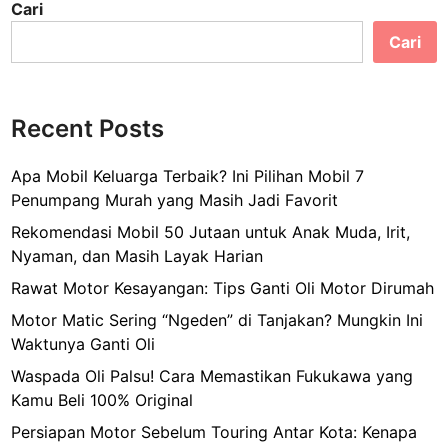
Cari
n
n
2
Cari
d
0
o
0
n
0
e
Recent Posts
a
s
n
i
Apa Mobil Keluarga Terbaik? Ini Pilihan Mobil 7
a
Penumpang Murah yang Masih Jadi Favorit
Rekomendasi Mobil 50 Jutaan untuk Anak Muda, Irit,
Nyaman, dan Masih Layak Harian
Rawat Motor Kesayangan: Tips Ganti Oli Motor Dirumah
Motor Matic Sering “Ngeden” di Tanjakan? Mungkin Ini
Waktunya Ganti Oli
Waspada Oli Palsu! Cara Memastikan Fukukawa yang
Kamu Beli 100% Original
Persiapan Motor Sebelum Touring Antar Kota: Kenapa