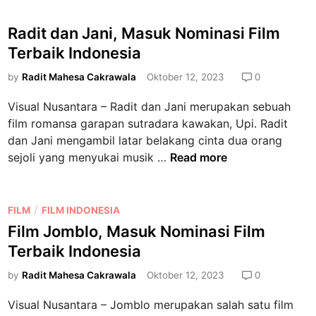
Radit dan Jani, Masuk Nominasi Film
Terbaik Indonesia
by
Radit Mahesa Cakrawala
Oktober 12, 2023
0
Visual Nusantara – Radit dan Jani merupakan sebuah
film romansa garapan sutradara kawakan, Upi. Radit
dan Jani mengambil latar belakang cinta dua orang
R
sejoli yang menyukai musik …
Read more
a
d
i
P
/
FILM
FILM INDONESIA
t
o
Film Jomblo, Masuk Nominasi Film
d
s
Terbaik Indonesia
a
t
n
e
by
Radit Mahesa Cakrawala
Oktober 12, 2023
0
J
d
Visual Nusantara – Jomblo merupakan salah satu film
a
i