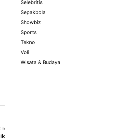
Selebritis
Sepakbola
Showbiz
Sports
Tekno
Voli
Wisata & Budaya
Next
cle
article:
ik