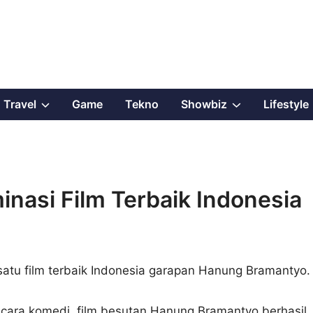
Show
Show
Travel
Game
Tekno
Showbiz
Lifestyle
sub
sub
menu
menu
nasi Film Terbaik Indonesia
atu film terbaik Indonesia garapan Hanung Bramantyo.
secara komedi, film besutan Hanung Bramantyo berhasil