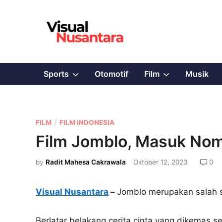
Skip
to
content
Show
Show
Sports
Otomotif
Film
Musik
sub
sub
menu
menu
P
/
FILM
FILM INDONESIA
o
Film Jomblo, Masuk Nomi
s
t
by
Radit Mahesa Cakrawala
Oktober 12, 2023
0
e
d
Visual Nusantara
–
Jomblo merupakan salah s
i
n
Berlatar belakang cerita cinta yang dikemas 