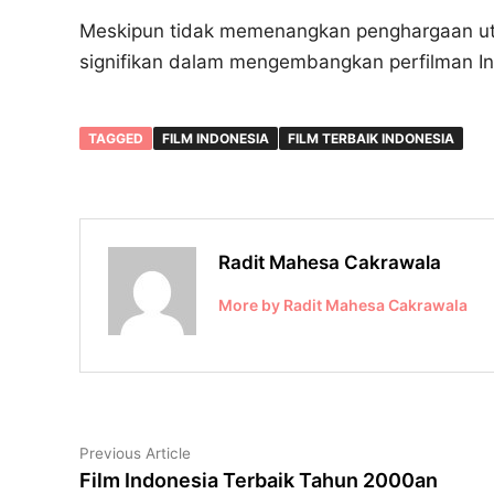
Meskipun tidak memenangkan penghargaan utam
signifikan dalam mengembangkan perfilman In
TAGGED
FILM INDONESIA
FILM TERBAIK INDONESIA
Radit Mahesa Cakrawala
More by Radit Mahesa Cakrawala
Navigasi
Previous
Previous Article
article:
Film Indonesia Terbaik Tahun 2000an
pos