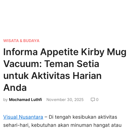
P
WISATA & BUDAYA
o
Informa Appetite Kirby Mug
s
Vacuum: Teman Setia
t
e
untuk Aktivitas Harian
d
Anda
i
n
by
Mochamad Luthfi
November 30, 2025
0
Visual Nusantara
– Di tengah kesibukan aktivitas
sehari-hari, kebutuhan akan minuman hangat atau