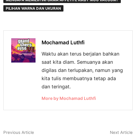
PILIHAN WARNA DAN UKURAN
Mochamad Luthfi
Waktu akan terus berjalan bahkan
saat kita diam. Semuanya akan
digilas dan terlupakan, namun yang
kita tulis membuatnya tetap ada
dan teringat.
More by Mochamad Luthfi
Navigasi
Previous
N
Previous Article
Next Article