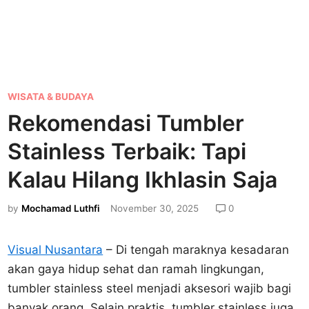
P
WISATA & BUDAYA
o
Rekomendasi Tumbler
s
Stainless Terbaik: Tapi
t
e
Kalau Hilang Ikhlasin Saja
d
by
Mochamad Luthfi
November 30, 2025
0
i
n
Visual Nusantara
– Di tengah maraknya kesadaran
akan gaya hidup sehat dan ramah lingkungan,
tumbler stainless steel menjadi aksesori wajib bagi
banyak orang. Selain praktis, tumbler stainless juga