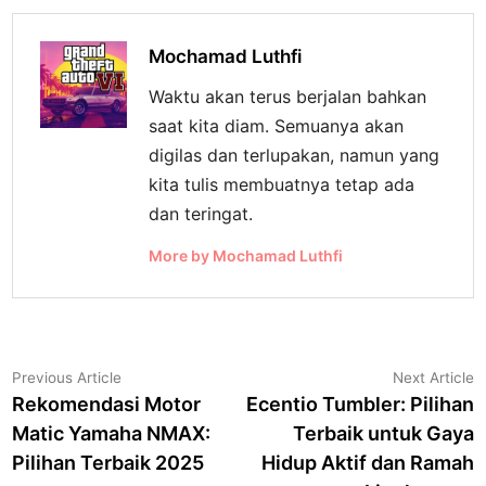
Mochamad Luthfi
Waktu akan terus berjalan bahkan
saat kita diam. Semuanya akan
digilas dan terlupakan, namun yang
kita tulis membuatnya tetap ada
dan teringat.
More by Mochamad Luthfi
Navigasi
Previous
N
Previous Article
Next Article
article:
a
Rekomendasi Motor
Ecentio Tumbler: Pilihan
pos
Matic Yamaha NMAX:
Terbaik untuk Gaya
Pilihan Terbaik 2025
Hidup Aktif dan Ramah