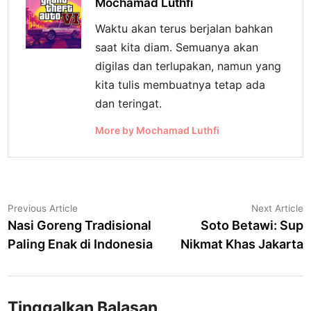
Mochamad Luthfi
Waktu akan terus berjalan bahkan
saat kita diam. Semuanya akan
digilas dan terlupakan, namun yang
kita tulis membuatnya tetap ada
dan teringat.
More by Mochamad Luthfi
Navigasi
Previous
N
Previous Article
Next Article
article:
a
Nasi Goreng Tradisional
Soto Betawi: Sup
pos
Paling Enak di Indonesia
Nikmat Khas Jakarta
Tinggalkan Balasan