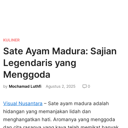
P
KULINER
o
Sate Ayam Madura: Sajian
s
Legendaris yang
t
e
Menggoda
d
by
Mochamad Luthfi
Agustus 2, 2025
0
i
n
Visual Nusantara
– Sate ayam madura adalah
hidangan yang memanjakan lidah dan
menghangatkan hati. Aromanya yang menggoda
dan cita rasanya yang kaya telah memikat banyak