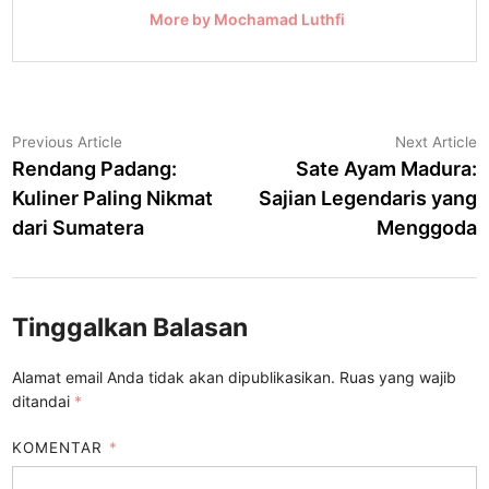
More by Mochamad Luthfi
Navigasi
Previous
N
Previous Article
Next Article
article:
a
Rendang Padang:
Sate Ayam Madura:
pos
Kuliner Paling Nikmat
Sajian Legendaris yang
dari Sumatera
Menggoda
Tinggalkan Balasan
Alamat email Anda tidak akan dipublikasikan.
Ruas yang wajib
ditandai
*
KOMENTAR
*