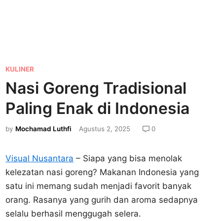
P
KULINER
o
Nasi Goreng Tradisional
s
Paling Enak di Indonesia
t
e
by
Mochamad Luthfi
Agustus 2, 2025
0
d
i
Visual Nusantara
– Siapa yang bisa menolak
n
kelezatan nasi goreng? Makanan Indonesia yang
satu ini memang sudah menjadi favorit banyak
orang. Rasanya yang gurih dan aroma sedapnya
selalu berhasil menggugah selera.