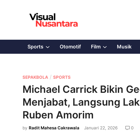
Skip
to
content
Show
Show
Sports
Otomotif
Film
Musik
sub
sub
menu
menu
P
/
SEPAKBOLA
SPORTS
o
Michael Carrick Bikin G
s
Menjabat, Langsung Laku
t
e
Ruben Amorim
d
by
Radit Mahesa Cakrawala
Januari 22, 2026
0
i
n