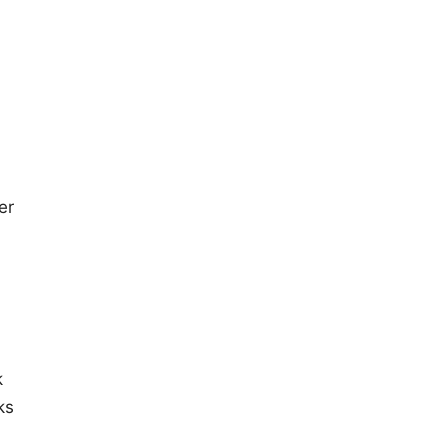
er
k
ks