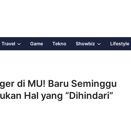
Show
Show
Travel
Game
Tekno
Showbiz
Lifestyle
sub
sub
menu
menu
eger di MU! Baru Seminggu
kan Hal yang “Dihindari”