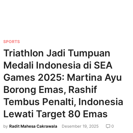
P
SPORTS
o
Triathlon Jadi Tumpuan
s
Medali Indonesia di SEA
t
e
Games 2025: Martina Ayu
d
Borong Emas, Rashif
i
Tembus Penalti, Indonesia
n
Lewati Target 80 Emas
by
Radit Mahesa Cakrawala
Desember 19, 2025
0