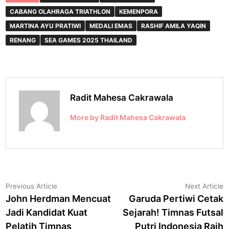
CABANG OLAHRAGA TRIATHLON
KEMENPORA
MARTINA AYU PRATIWI
MEDALI EMAS
RASHIF AMILA YAQIN
RENANG
SEA GAMES 2025 THAILAND
Radit Mahesa Cakrawala
More by Radit Mahesa Cakrawala
Navigasi
Previous
N
Previous Article
Next Article
article:
a
John Herdman Mencuat
Garuda Pertiwi Cetak
pos
Jadi Kandidat Kuat
Sejarah! Timnas Futsal
Pelatih Timnas
Putri Indonesia Raih