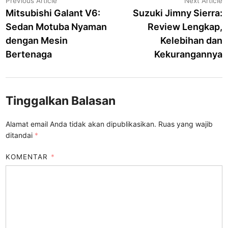
Navigasi
Previous Article
Next Article
article:
a
Mitsubishi Galant V6:
Suzuki Jimny Sierra:
pos
Sedan Motuba Nyaman
Review Lengkap,
dengan Mesin
Kelebihan dan
Bertenaga
Kekurangannya
Tinggalkan Balasan
Alamat email Anda tidak akan dipublikasikan.
Ruas yang wajib
ditandai
*
KOMENTAR
*