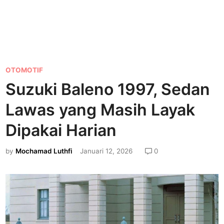
P
OTOMOTIF
o
Suzuki Baleno 1997, Sedan
s
Lawas yang Masih Layak
t
e
Dipakai Harian
d
by
Mochamad Luthfi
Januari 12, 2026
0
i
n