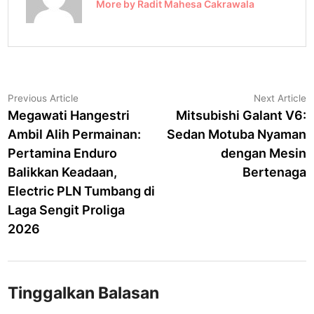
More by Radit Mahesa Cakrawala
Navigasi
Previous
N
Previous Article
Next Article
article:
a
Megawati Hangestri
Mitsubishi Galant V6:
pos
Ambil Alih Permainan:
Sedan Motuba Nyaman
Pertamina Enduro
dengan Mesin
Balikkan Keadaan,
Bertenaga
Electric PLN Tumbang di
Laga Sengit Proliga
2026
Tinggalkan Balasan