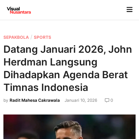
Skip
Mai
to
Me
content
P
/
SEPAKBOLA
SPORTS
o
Datang Januari 2026, John
s
Herdman Langsung
t
e
Dihadapkan Agenda Berat
d
Timnas Indonesia
i
n
by
Radit Mahesa Cakrawala
Januari 10, 2026
0