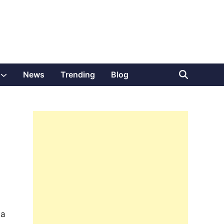
Show
News
Trending
Blog
sub
menu
da