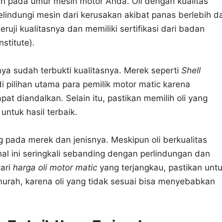
ruh pada umur mesin motor Anda. Oli dengan kualitas
melindungi mesin dari kerusakan akibat panas berlebih d
eruji kualitasnya dan memiliki sertifikasi dari badan
stitute).
nya sudah terbukti kualitasnya. Merek seperti
Shell
i pilihan utama para pemilik motor matic karena
at diandalkan. Selain itu, pastikan memilih oli yang
ntuk hasil terbaik.
ng pada merek dan jenisnya. Meskipun oli berkualitas
hal ini seringkali sebanding dengan perlindungan dan
cari
harga oli motor matic
yang terjangkau, pastikan unt
urah, karena oli yang tidak sesuai bisa menyebabkan