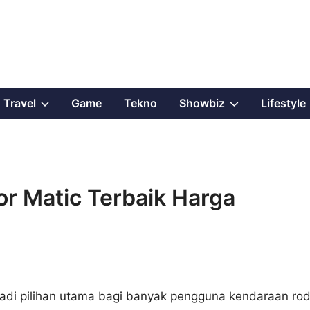
Show
Show
Travel
Game
Tekno
Showbiz
Lifestyle
sub
sub
menu
menu
r Matic Terbaik Harga
jadi pilihan utama bagi banyak pengguna kendaraan ro