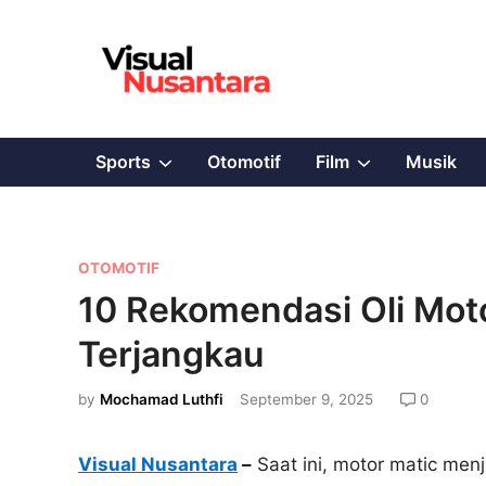
Skip
to
content
Show
Show
Sports
Otomotif
Film
Musik
sub
sub
menu
menu
P
OTOMOTIF
o
10 Rekomendasi Oli Moto
s
Terjangkau
t
e
by
Mochamad Luthfi
September 9, 2025
0
d
i
Visual Nusantara
–
Saat ini, motor matic men
n