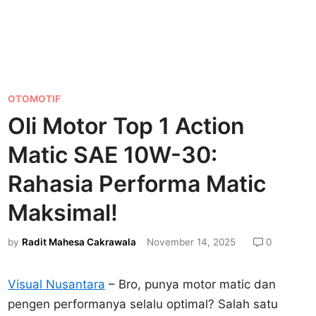
P
OTOMOTIF
o
Oli Motor Top 1 Action
s
Matic SAE 10W-30:
t
e
Rahasia Performa Matic
d
Maksimal!
i
n
by
Radit Mahesa Cakrawala
November 14, 2025
0
Visual Nusantara
– Bro, punya motor matic dan
pengen performanya selalu optimal? Salah satu