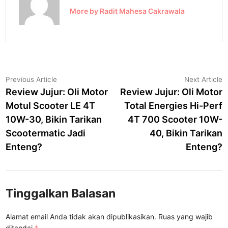
More by Radit Mahesa Cakrawala
Navigasi
Previous
N
Previous Article
Next Article
article:
a
Review Jujur: Oli Motor
Review Jujur: Oli Motor
pos
Motul Scooter LE 4T
Total Energies Hi-Perf
10W-30, Bikin Tarikan
4T 700 Scooter 10W-
Scootermatic Jadi
40, Bikin Tarikan
Enteng?
Enteng?
Tinggalkan Balasan
Alamat email Anda tidak akan dipublikasikan.
Ruas yang wajib
ditandai
*