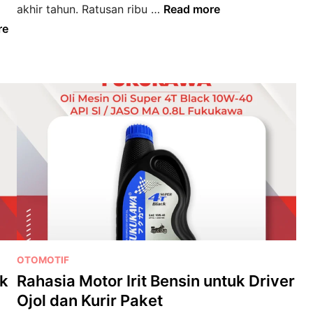
n
P
akhir tahun. Ratusan ribu …
Read more
”
e
re
d
r
i
s
T
i
a
a
n
p
j
a
a
n
k
M
a
o
n
t
?
o
M
r
u
S
n
P
e
OTOMOTIF
g
o
b
ek
Rahasia Motor Irit Bensin untuk Driver
k
s
e
Ojol dan Kurir Paket
i
t
l