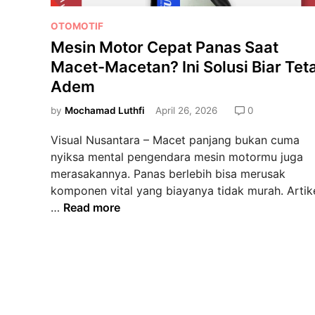
w
a
P
OTOMOTIF
y
o
Mesin Motor Cepat Panas Saat
a
s
Macet-Macetan? Ini Solusi Biar Tet
n
t
Adem
g
e
K
d
by
Mochamad Luthfi
April 26, 2026
0
a
i
Visual Nusantara – Macet panjang bukan cuma
m
n
nyiksa mental pengendara mesin motormu juga
u
merasakannya. Panas berlebih bisa merusak
B
komponen vital yang biayanya tidak murah. Artik
e
M
…
Read more
l
e
i
s
1
i
0
n
0
M
%
o
O