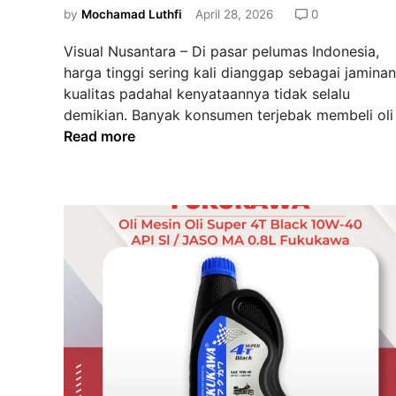
a
m
e
by
Mochamad Luthfi
April 28, 2026
0
r
a
d
a
h
Visual Nusantara – Di pasar pelumas Indonesia,
i
M
harga tinggi sering kali dianggap sebagai jaminan
n
e
kualitas padahal kenyataannya tidak selalu
m
demikian. Banyak konsumen terjebak membeli oli
a
Read more
s
t
i
k
a
n
F
u
k
u
k
a