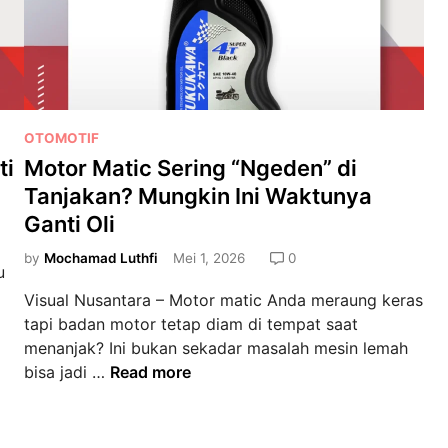
P
OTOMOTIF
o
ti
Motor Matic Sering “Ngeden” di
s
Tanjakan? Mungkin Ini Waktunya
t
Ganti Oli
e
d
by
Mochamad Luthfi
Mei 1, 2026
0
u
i
Visual Nusantara – Motor matic Anda meraung keras
n
tapi badan motor tetap diam di tempat saat
menanjak? Ini bukan sekadar masalah mesin lemah
M
bisa jadi …
Read more
o
t
o