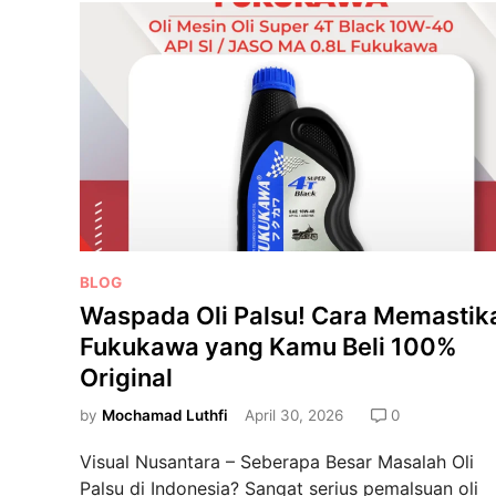
M
o
t
o
r
K
e
s
a
y
P
a
BLOG
o
n
Waspada Oli Palsu! Cara Memastik
s
g
Fukukawa yang Kamu Beli 100%
t
a
Original
e
n
d
:
by
Mochamad Luthfi
April 30, 2026
0
i
T
Visual Nusantara – Seberapa Besar Masalah Oli
n
i
Palsu di Indonesia? Sangat serius pemalsuan oli
p