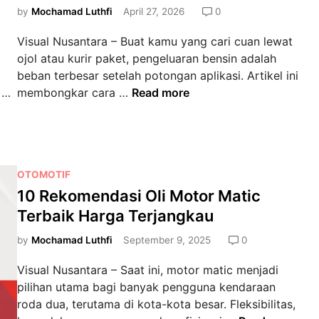
n
e
by
Mochamad Luthfi
April 27, 2026
0
u
I
d
m
Visual Nusantara – Buat kamu yang cari cuan lewat
n
i
T
ojol atau kurir paket, pengeluaran bensin adalah
i
n
o
beban terbesar setelah potongan aplikasi. Artikel ini
W
u
O
R
 …
membongkar cara …
Read more
a
r
l
a
k
i
i
h
t
n
M
a
u
g
u
s
n
A
P
OTOMOTIF
r
i
y
n
o
10 Rekomendasi Oli Motor Matic
a
a
a
t
s
h
G
Terbaik Harga Terjangkau
a
t
T
M
a
r
e
by
Mochamad Luthfi
September 9, 2025
0
a
o
n
K
d
p
t
t
Visual Nusantara – Saat ini, motor matic menjadi
o
i
i
o
i
pilihan utama bagi banyak pengguna kendaraan
t
n
B
r
O
roda dua, terutama di kota-kota besar. Fleksibilitas,
a
u
I
l