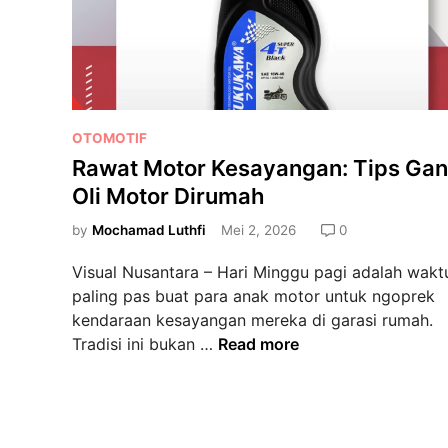
P
OTOMOTIF
o
Rawat Motor Kesayangan: Tips Gan
s
Oli Motor Dirumah
t
e
by
Mochamad Luthfi
Mei 2, 2026
0
d
Visual Nusantara – Hari Minggu pagi adalah wakt
i
paling pas buat para anak motor untuk ngoprek
n
kendaraan kesayangan mereka di garasi rumah.
R
Tradisi ini bukan …
Read more
a
w
a
t