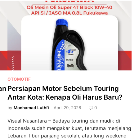
r
M
a
t
i
c
S
e
r
i
P
OTOMOTIF
n
o
an
Persiapan Motor Sebelum Touring
g
s
“
Antar Kota: Kenapa Oli Harus Baru?
t
N
e
by
Mochamad Luthfi
April 29, 2026
0
g
d
e
Visual Nusantara – Budaya touring dan mudik di
i
d
Indonesia sudah mengakar kuat, terutama menjelang
n
e
Lebaran, libur panjang sekolah, atau long weekend