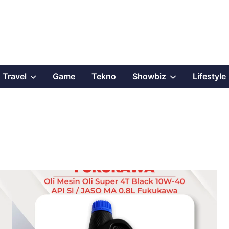
Show
Show
Travel
Game
Tekno
Showbiz
Lifestyle
sub
sub
menu
menu