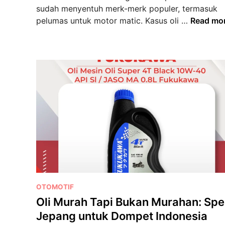
sudah menyentuh merk-merk populer, termasuk
s
W
pelumas untuk motor matic. Kasus oli …
Read mo
G
a
a
s
n
p
t
a
i
d
O
a
l
O
i
l
M
i
o
P
t
a
o
l
r
s
D
P
OTOMOTIF
u
i
o
Oli Murah Tapi Bukan Murahan: Sp
!
r
s
C
Jepang untuk Dompet Indonesia
u
t