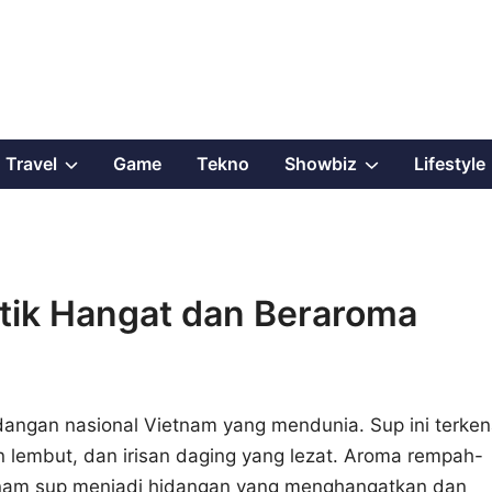
Show
Show
Travel
Game
Tekno
Showbiz
Lifestyle
sub
sub
menu
menu
tik Hangat dan Beraroma
dangan nasional Vietnam yang mendunia. Sup ini terken
 lembut, dan irisan daging yang lezat. Aroma rempah-
nam sup menjadi hidangan yang menghangatkan dan