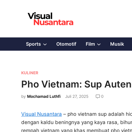
Skip
to
content
Show
Show
Sports
Otomotif
Film
Musik
sub
sub
menu
menu
P
KULINER
o
Pho Vietnam: Sup Auten
s
t
by
Mochamad Luthfi
Juli 27, 2025
0
e
d
Visual Nusantara
– pho vietnam sup adalah hi
i
dengan kaldu beningnya yang kaya rasa, bihun
n
rempah vietnam yang khas membuat pho viet