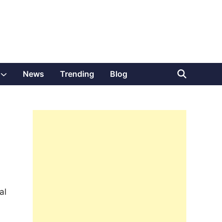
Show
News
Trending
Blog
sub
menu
al