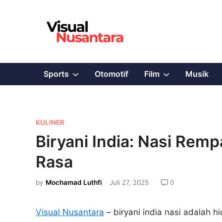
Skip
to
content
Show
Show
Sports
Otomotif
Film
Musik
sub
sub
menu
menu
P
KULINER
o
Biryani India: Nasi Remp
s
Rasa
t
e
by
Mochamad Luthfi
Juli 27, 2025
0
d
i
Visual Nusantara
– biryani india nasi adalah h
n