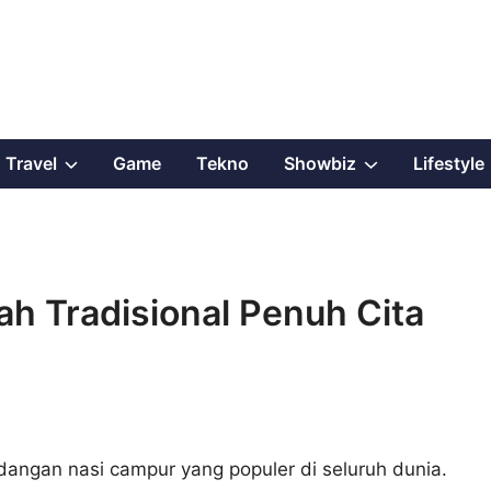
Show
Show
Travel
Game
Tekno
Showbiz
Lifestyle
sub
sub
menu
menu
ah Tradisional Penuh Cita
idangan nasi campur yang populer di seluruh dunia.