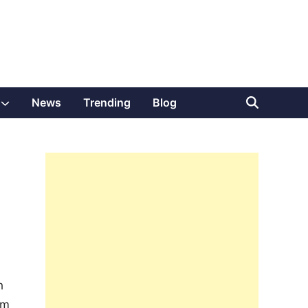
Show
News
Trending
Blog
sub
menu
h
am