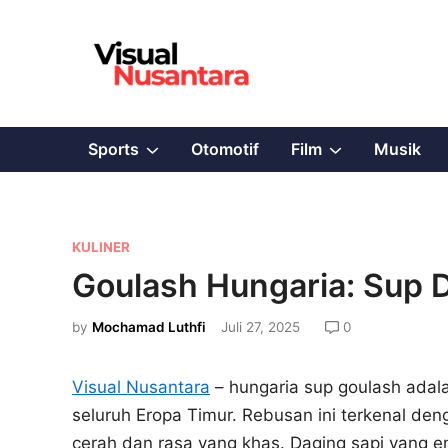
Skip
to
content
Show
Show
Sports
Otomotif
Film
Musik
sub
sub
menu
menu
P
KULINER
o
Goulash Hungaria: Sup 
s
t
by
Mochamad Luthfi
Juli 27, 2025
0
e
d
Visual Nusantara
– hungaria sup goulash adal
i
seluruh Eropa Timur. Rebusan ini terkenal d
n
cerah dan rasa yang khas. Daging sapi yang