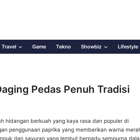
Show
Show
Travel
Game
Tekno
Showbiz
Lifestyle
sub
sub
menu
menu
Daging Pedas Penuh Tradisi
ah hidangan berkuah yang kaya rasa dan populer di
engan penggunaan paprika yang memberikan warna mera
 empuk dan sayuran yang lembut berpadu sempurna dal