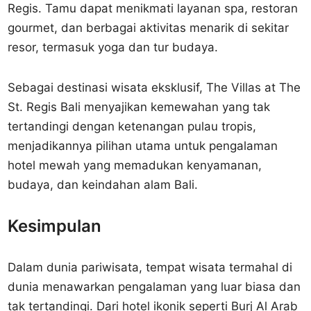
Regis. Tamu dapat menikmati layanan spa, restoran
gourmet, dan berbagai aktivitas menarik di sekitar
resor, termasuk yoga dan tur budaya.
Sebagai destinasi wisata eksklusif, The Villas at The
St. Regis Bali menyajikan kemewahan yang tak
tertandingi dengan ketenangan pulau tropis,
menjadikannya pilihan utama untuk pengalaman
hotel mewah yang memadukan kenyamanan,
budaya, dan keindahan alam Bali.
Kesimpulan
Dalam dunia pariwisata, tempat wisata termahal di
dunia menawarkan pengalaman yang luar biasa dan
tak tertandingi. Dari hotel ikonik seperti Burj Al Arab