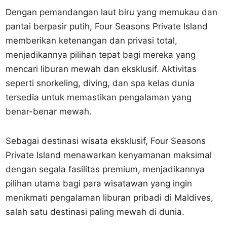
Dengan pemandangan laut biru yang memukau dan
pantai berpasir putih, Four Seasons Private Island
memberikan ketenangan dan privasi total,
menjadikannya pilihan tepat bagi mereka yang
mencari liburan mewah dan eksklusif. Aktivitas
seperti snorkeling, diving, dan spa kelas dunia
tersedia untuk memastikan pengalaman yang
benar-benar mewah.
Sebagai destinasi wisata eksklusif, Four Seasons
Private Island menawarkan kenyamanan maksimal
dengan segala fasilitas premium, menjadikannya
pilihan utama bagi para wisatawan yang ingin
menikmati pengalaman liburan pribadi di Maldives,
salah satu destinasi paling mewah di dunia.