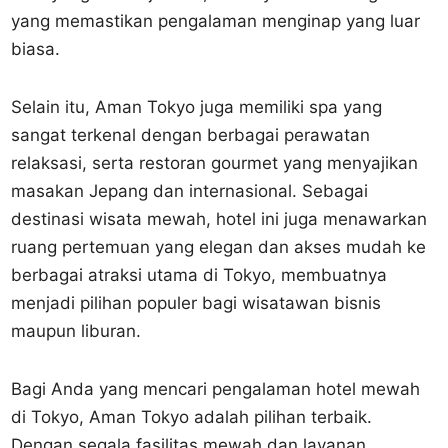
yang memastikan pengalaman menginap yang luar
biasa.
Selain itu, Aman Tokyo juga memiliki spa yang
sangat terkenal dengan berbagai perawatan
relaksasi, serta restoran gourmet yang menyajikan
masakan Jepang dan internasional. Sebagai
destinasi wisata mewah, hotel ini juga menawarkan
ruang pertemuan yang elegan dan akses mudah ke
berbagai atraksi utama di Tokyo, membuatnya
menjadi pilihan populer bagi wisatawan bisnis
maupun liburan.
Bagi Anda yang mencari pengalaman hotel mewah
di Tokyo, Aman Tokyo adalah pilihan terbaik.
Dengan segala fasilitas mewah dan layanan