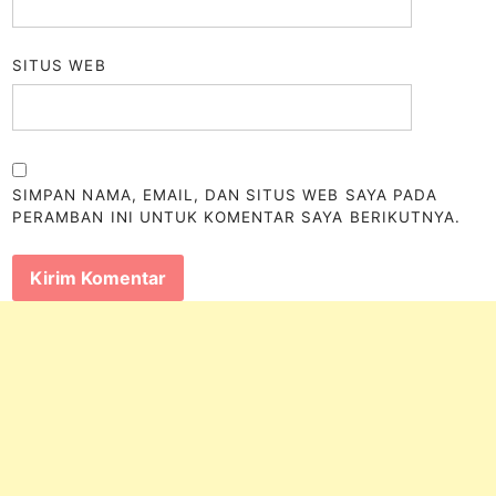
SITUS WEB
SIMPAN NAMA, EMAIL, DAN SITUS WEB SAYA PADA
PERAMBAN INI UNTUK KOMENTAR SAYA BERIKUTNYA.