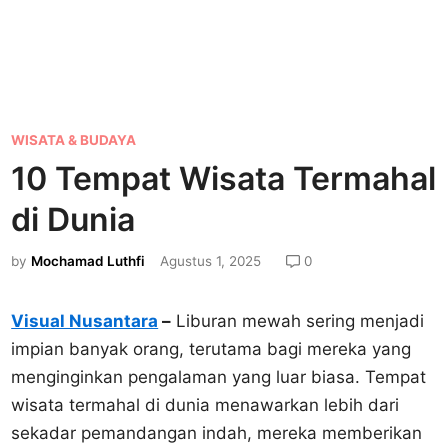
P
WISATA & BUDAYA
o
10 Tempat Wisata Termahal
s
di Dunia
t
e
by
Mochamad Luthfi
Agustus 1, 2025
0
d
i
Visual Nusantara
–
Liburan mewah sering menjadi
n
impian banyak orang, terutama bagi mereka yang
menginginkan pengalaman yang luar biasa. Tempat
wisata termahal di dunia menawarkan lebih dari
sekadar pemandangan indah, mereka memberikan