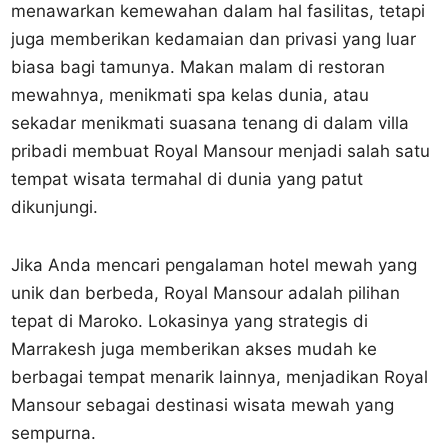
menawarkan kemewahan dalam hal fasilitas, tetapi
juga memberikan kedamaian dan privasi yang luar
biasa bagi tamunya. Makan malam di restoran
mewahnya, menikmati spa kelas dunia, atau
sekadar menikmati suasana tenang di dalam villa
pribadi membuat Royal Mansour menjadi salah satu
tempat wisata termahal di dunia yang patut
dikunjungi.
Jika Anda mencari pengalaman hotel mewah yang
unik dan berbeda, Royal Mansour adalah pilihan
tepat di Maroko. Lokasinya yang strategis di
Marrakesh juga memberikan akses mudah ke
berbagai tempat menarik lainnya, menjadikan Royal
Mansour sebagai destinasi wisata mewah yang
sempurna.