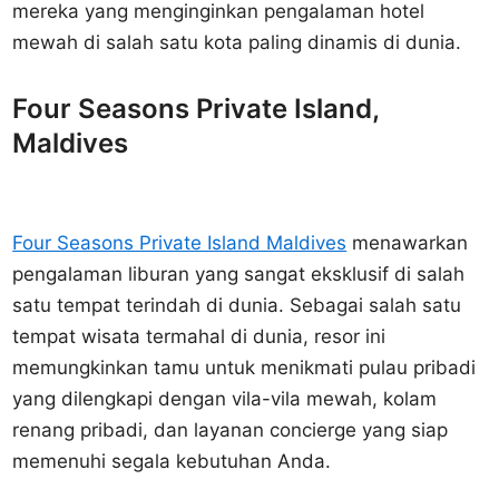
mereka yang menginginkan pengalaman hotel
mewah di salah satu kota paling dinamis di dunia.
Four Seasons Private Island,
Maldives
Four Seasons Private Island Maldives
menawarkan
pengalaman liburan yang sangat eksklusif di salah
satu tempat terindah di dunia. Sebagai salah satu
tempat wisata termahal di dunia, resor ini
memungkinkan tamu untuk menikmati pulau pribadi
yang dilengkapi dengan vila-vila mewah, kolam
renang pribadi, dan layanan concierge yang siap
memenuhi segala kebutuhan Anda.