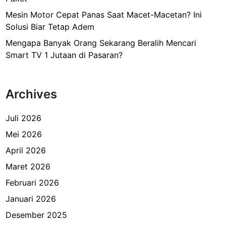
Mesin Motor Cepat Panas Saat Macet-Macetan? Ini
Solusi Biar Tetap Adem
Mengapa Banyak Orang Sekarang Beralih Mencari
Smart TV 1 Jutaan di Pasaran?
Archives
Juli 2026
Mei 2026
April 2026
Maret 2026
Februari 2026
Januari 2026
Desember 2025