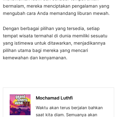
bermalam, mereka menciptakan pengalaman yang
mengubah cara Anda memandang liburan mewah.
Dengan berbagai pilihan yang tersedia, setiap
tempat wisata termahal di dunia memiliki sesuatu
yang istimewa untuk ditawarkan, menjadikannya
pilihan utama bagi mereka yang mencari
kemewahan dan kenyamanan.
Mochamad Luthfi
Waktu akan terus berjalan bahkan
saat kita diam. Semuanya akan