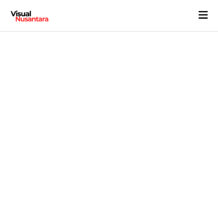
Skip
Mai
to
Me
content