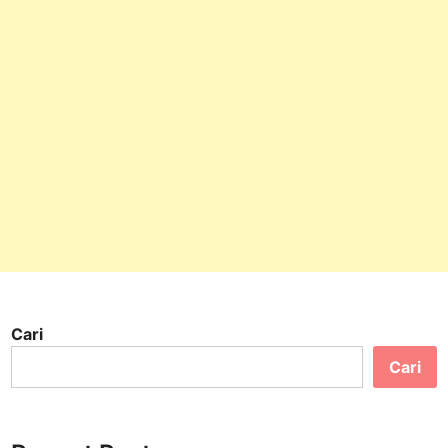
Cari
Cari