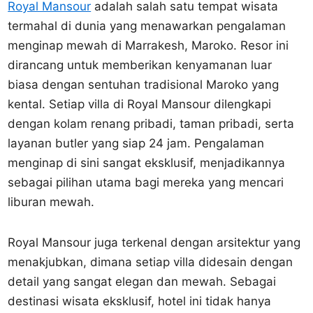
Royal Mansour
adalah salah satu tempat wisata
termahal di dunia yang menawarkan pengalaman
menginap mewah di Marrakesh, Maroko. Resor ini
dirancang untuk memberikan kenyamanan luar
biasa dengan sentuhan tradisional Maroko yang
kental. Setiap villa di Royal Mansour dilengkapi
dengan kolam renang pribadi, taman pribadi, serta
layanan butler yang siap 24 jam. Pengalaman
menginap di sini sangat eksklusif, menjadikannya
sebagai pilihan utama bagi mereka yang mencari
liburan mewah.
Royal Mansour juga terkenal dengan arsitektur yang
menakjubkan, dimana setiap villa didesain dengan
detail yang sangat elegan dan mewah. Sebagai
destinasi wisata eksklusif, hotel ini tidak hanya