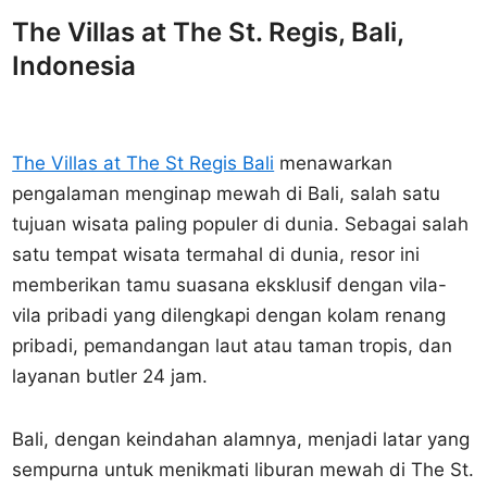
The Villas at The St. Regis, Bali,
Indonesia
The Villas at The St Regis Bali
menawarkan
pengalaman menginap mewah di Bali, salah satu
tujuan wisata paling populer di dunia. Sebagai salah
satu tempat wisata termahal di dunia, resor ini
memberikan tamu suasana eksklusif dengan vila-
vila pribadi yang dilengkapi dengan kolam renang
pribadi, pemandangan laut atau taman tropis, dan
layanan butler 24 jam.
Bali, dengan keindahan alamnya, menjadi latar yang
sempurna untuk menikmati liburan mewah di The St.