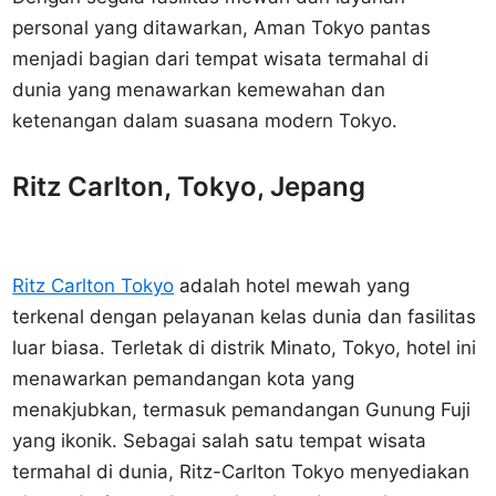
personal yang ditawarkan, Aman Tokyo pantas
menjadi bagian dari tempat wisata termahal di
dunia yang menawarkan kemewahan dan
ketenangan dalam suasana modern Tokyo.
Ritz Carlton, Tokyo, Jepang
Ritz Carlton Tokyo
adalah hotel mewah yang
terkenal dengan pelayanan kelas dunia dan fasilitas
luar biasa. Terletak di distrik Minato, Tokyo, hotel ini
menawarkan pemandangan kota yang
menakjubkan, termasuk pemandangan Gunung Fuji
yang ikonik. Sebagai salah satu tempat wisata
termahal di dunia, Ritz-Carlton Tokyo menyediakan