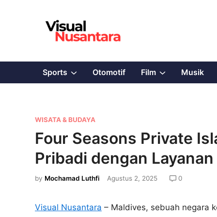
Skip
to
content
Show
Show
Sports
Otomotif
Film
Musik
sub
sub
menu
menu
P
WISATA & BUDAYA
o
Four Seasons Private Isl
s
Pribadi dengan Layana
t
e
by
Mochamad Luthfi
Agustus 2, 2025
0
d
i
Visual Nusantara
– Maldives, sebuah negara k
n