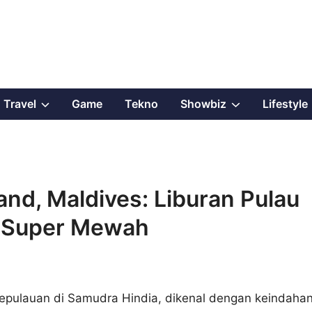
Show
Show
Travel
Game
Tekno
Showbiz
Lifestyle
sub
sub
menu
menu
and, Maldives: Liburan Pulau
n Super Mewah
epulauan di Samudra Hindia, dikenal dengan keindaha