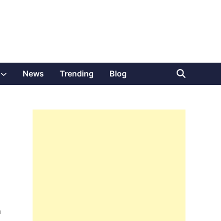
Show
News
Trending
Blog
sub
menu
n