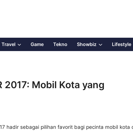
Show
Show
Travel
Game
Tekno
Showbiz
Lifestyle
sub
sub
menu
menu
 2017: Mobil Kota yang
 hadir sebagai pilihan favorit bagi pecinta mobil kota 