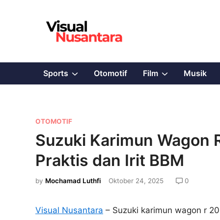
Skip
to
content
Show
Show
Sports
Otomotif
Film
Musik
sub
sub
menu
menu
P
OTOMOTIF
o
Suzuki Karimun Wagon R
s
Praktis dan Irit BBM
t
e
by
Mochamad Luthfi
Oktober 24, 2025
0
d
i
Visual Nusantara
– Suzuki karimun wagon r 2017
n