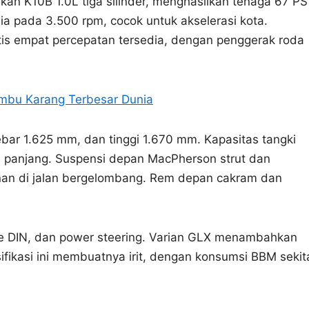
an K10B 1.0L tiga silinder, menghasilkan tenaga 67 PS
a pada 3.500 rpm, cocok untuk akselerasi kota.
tis empat percepatan tersedia, dengan penggerak roda
umbu Karang Terbesar Dunia
bar 1.625 mm, dan tinggi 1.670 mm. Kapasitas tangki
h panjang. Suspensi depan MacPherson strut dan
an di jalan bergelombang. Rem depan cakram dan
gle DIN, dan power steering. Varian GLX menambahkan
sifikasi ini membuatnya irit, dengan konsumsi BBM sekit