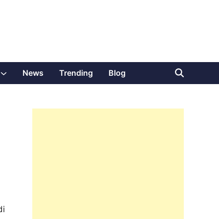
Show
News
Trending
Blog
sub
menu
di