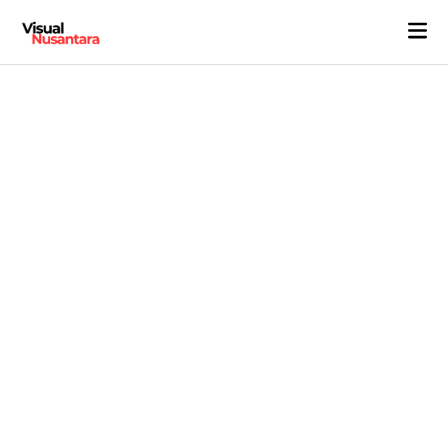
Skip
Mai
to
Me
content