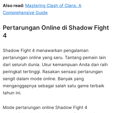
Also read:
Mastering Clash of Clans: A
Comprehensive Guide
Pertarungan Online di Shadow Fight
4
Shadow Fight 4 menawarkan pengalaman
pertarungan online yang seru. Tantang pemain lain
dari seluruh dunia. Ukur kemampuan Anda dan raih
peringkat tertinggi. Rasakan sensasi pertarungan
sengit dalam mode online. Banyak yang
menganggapnya sebagai salah satu game terbaik
tahun ini.
Mode pertarungan online Shadow Fight 4