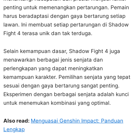
penting untuk memenangkan pertarungan. Pemain
harus beradaptasi dengan gaya bertarung setiap
lawan. Ini membuat setiap pertarungan di Shadow
Fight 4 terasa unik dan tak terduga.
Selain kemampuan dasar, Shadow Fight 4 juga
menawarkan berbagai jenis senjata dan
perlengkapan yang dapat meningkatkan
kemampuan karakter. Pemilihan senjata yang tepat
sesuai dengan gaya bertarung sangat penting.
Eksperimen dengan berbagai senjata adalah kunci
untuk menemukan kombinasi yang optimal.
Also read:
Menguasai Genshin Impact: Panduan
Lengkap