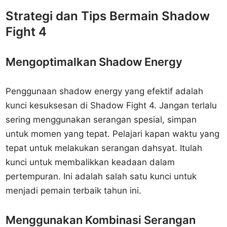
Strategi dan Tips Bermain Shadow
Fight 4
Mengoptimalkan Shadow Energy
Penggunaan shadow energy yang efektif adalah
kunci kesuksesan di Shadow Fight 4. Jangan terlalu
sering menggunakan serangan spesial, simpan
untuk momen yang tepat. Pelajari kapan waktu yang
tepat untuk melakukan serangan dahsyat. Itulah
kunci untuk membalikkan keadaan dalam
pertempuran. Ini adalah salah satu kunci untuk
menjadi pemain terbaik tahun ini.
Menggunakan Kombinasi Serangan