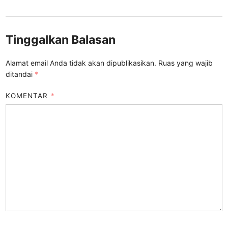
Tinggalkan Balasan
Alamat email Anda tidak akan dipublikasikan.
Ruas yang wajib
ditandai
*
KOMENTAR
*