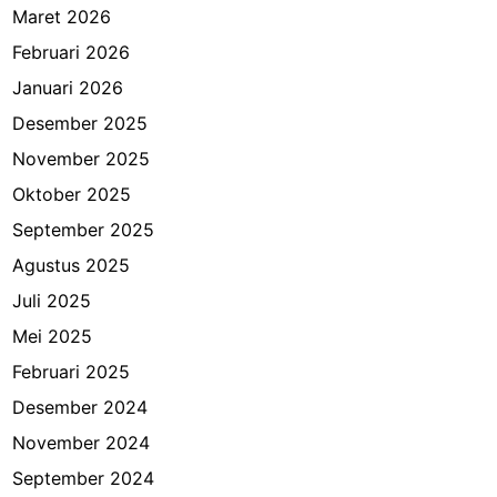
Maret 2026
Februari 2026
Januari 2026
Desember 2025
November 2025
Oktober 2025
September 2025
Agustus 2025
Juli 2025
Mei 2025
Februari 2025
Desember 2024
November 2024
September 2024