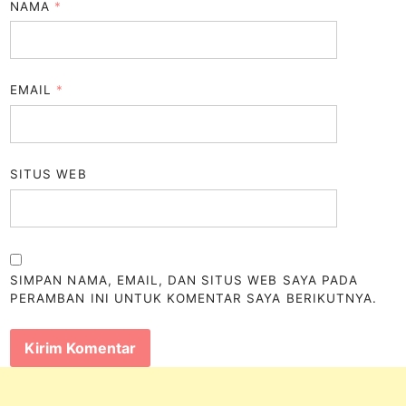
NAMA
*
EMAIL
*
SITUS WEB
SIMPAN NAMA, EMAIL, DAN SITUS WEB SAYA PADA
PERAMBAN INI UNTUK KOMENTAR SAYA BERIKUTNYA.