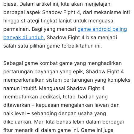
biasa. Dalam artikel ini, kita akan menjelajahi
berbagai aspek Shadow Fight 4, dari mekanisme inti
hingga strategi tingkat lanjut untuk menguasai
permainan. Bagi yang mencari
game android paling
banyak di unduh
, Shadow Fight 4 bisa menjadi
salah satu pilihan game terbaik tahun ini.
Sebagai game kombat game yang menghadirkan
pertarungan bayangan yang epik, Shadow Fight 4
memperkenalkan sistem pertarungan yang kompleks
namun intuitif. Menguasai Shadow Fight 4
membutuhkan dedikasi, tetapi hadiah yang
ditawarkan – kepuasan mengalahkan lawan dan
naik level – sebanding dengan usaha yang
dikeluarkan. Mari kita bahas lebih dalam berbagai
fitur menarik di dalam game ini. Game ini juga