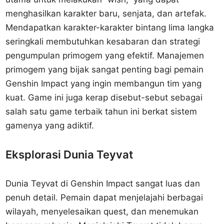
menghasilkan karakter baru, senjata, dan artefak.
Mendapatkan karakter-karakter bintang lima langka
seringkali membutuhkan kesabaran dan strategi
pengumpulan primogem yang efektif. Manajemen
primogem yang bijak sangat penting bagi pemain
Genshin Impact yang ingin membangun tim yang
kuat. Game ini juga kerap disebut-sebut sebagai
salah satu game terbaik tahun ini berkat sistem
gamenya yang adiktif.
Eksplorasi Dunia Teyvat
Dunia Teyvat di Genshin Impact sangat luas dan
penuh detail. Pemain dapat menjelajahi berbagai
wilayah, menyelesaikan quest, dan menemukan