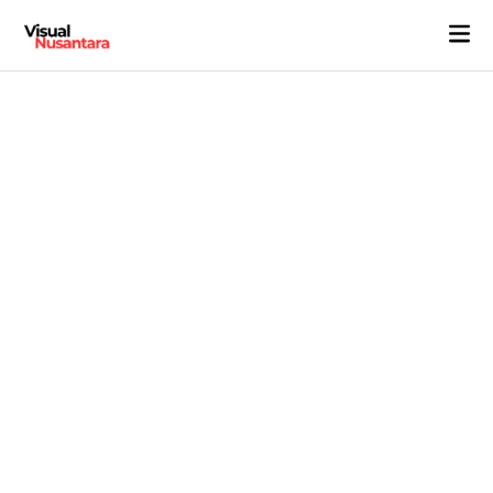
Skip
Mai
to
Me
content