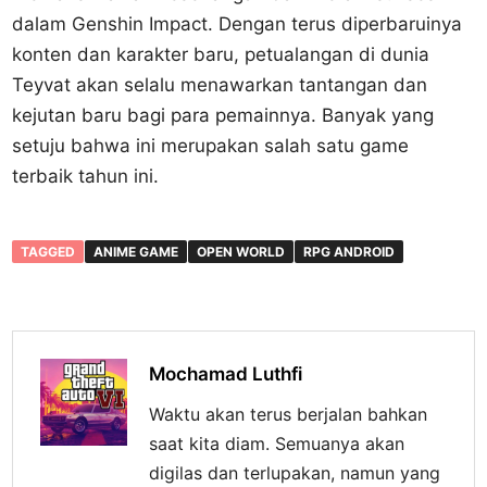
dalam Genshin Impact. Dengan terus diperbaruinya
konten dan karakter baru, petualangan di dunia
Teyvat akan selalu menawarkan tantangan dan
kejutan baru bagi para pemainnya. Banyak yang
setuju bahwa ini merupakan salah satu game
terbaik tahun ini.
TAGGED
ANIME GAME
OPEN WORLD
RPG ANDROID
Mochamad Luthfi
Waktu akan terus berjalan bahkan
saat kita diam. Semuanya akan
digilas dan terlupakan, namun yang