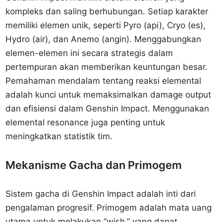
kompleks dan saling berhubungan. Setiap karakter
memiliki elemen unik, seperti Pyro (api), Cryo (es),
Hydro (air), dan Anemo (angin). Menggabungkan
elemen-elemen ini secara strategis dalam
pertempuran akan memberikan keuntungan besar.
Pemahaman mendalam tentang reaksi elemental
adalah kunci untuk memaksimalkan damage output
dan efisiensi dalam Genshin Impact. Menggunakan
elemental resonance juga penting untuk
meningkatkan statistik tim.
Mekanisme Gacha dan Primogem
Sistem gacha di Genshin Impact adalah inti dari
pengalaman progresif. Primogem adalah mata uang
utama untuk melakukan “wish,” yang dapat