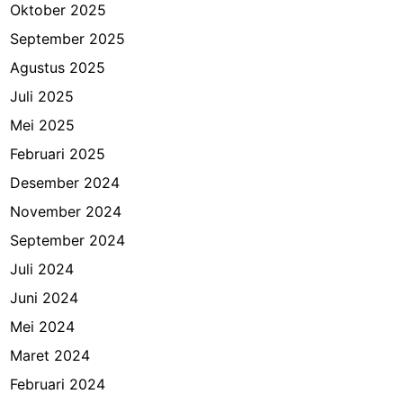
Oktober 2025
September 2025
Agustus 2025
Juli 2025
Mei 2025
Februari 2025
Desember 2024
November 2024
September 2024
Juli 2024
Juni 2024
Mei 2024
Maret 2024
Februari 2024