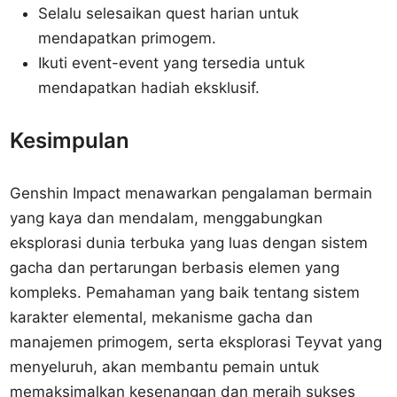
Selalu selesaikan quest harian untuk
mendapatkan primogem.
Ikuti event-event yang tersedia untuk
mendapatkan hadiah eksklusif.
Kesimpulan
Genshin Impact menawarkan pengalaman bermain
yang kaya dan mendalam, menggabungkan
eksplorasi dunia terbuka yang luas dengan sistem
gacha dan pertarungan berbasis elemen yang
kompleks. Pemahaman yang baik tentang sistem
karakter elemental, mekanisme gacha dan
manajemen primogem, serta eksplorasi Teyvat yang
menyeluruh, akan membantu pemain untuk
memaksimalkan kesenangan dan meraih sukses