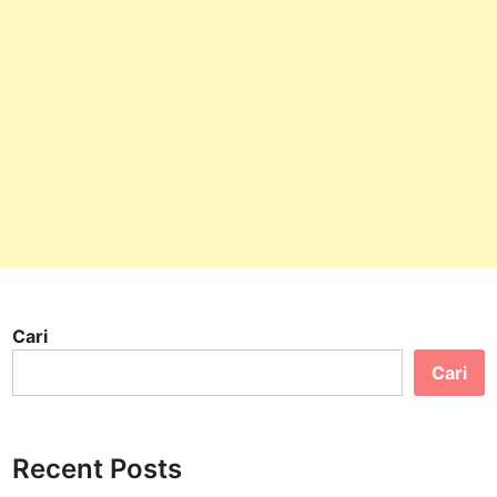
Cari
Cari
Recent Posts