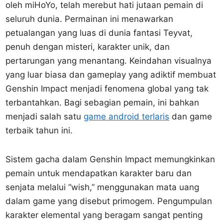
oleh miHoYo, telah merebut hati jutaan pemain di
seluruh dunia. Permainan ini menawarkan
petualangan yang luas di dunia fantasi Teyvat,
penuh dengan misteri, karakter unik, dan
pertarungan yang menantang. Keindahan visualnya
yang luar biasa dan gameplay yang adiktif membuat
Genshin Impact menjadi fenomena global yang tak
terbantahkan. Bagi sebagian pemain, ini bahkan
menjadi salah satu
game android terlaris
dan game
terbaik tahun ini.
Sistem gacha dalam Genshin Impact memungkinkan
pemain untuk mendapatkan karakter baru dan
senjata melalui “wish,” menggunakan mata uang
dalam game yang disebut primogem. Pengumpulan
karakter elemental yang beragam sangat penting