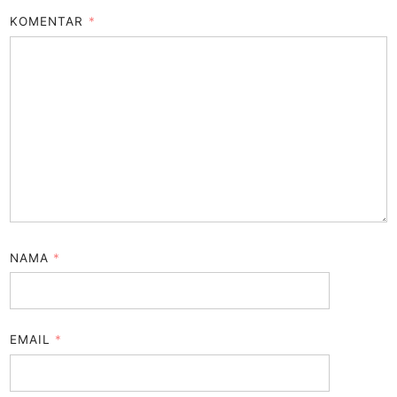
KOMENTAR
*
NAMA
*
EMAIL
*