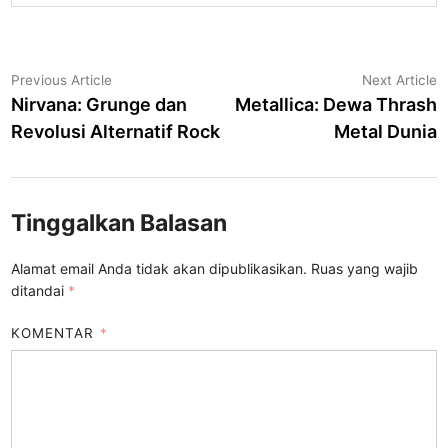
Navigasi
Previous
N
Previous Article
Next Article
article:
a
Nirvana: Grunge dan
Metallica: Dewa Thrash
pos
Revolusi Alternatif Rock
Metal Dunia
Tinggalkan Balasan
Alamat email Anda tidak akan dipublikasikan.
Ruas yang wajib
ditandai
*
KOMENTAR
*