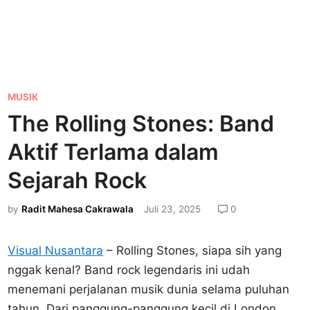
P
MUSIK
o
The Rolling Stones: Band
s
Aktif Terlama dalam
t
e
Sejarah Rock
d
by
Radit Mahesa Cakrawala
Juli 23, 2025
0
i
n
Visual Nusantara
– Rolling Stones, siapa sih yang
nggak kenal? Band rock legendaris ini udah
menemani perjalanan musik dunia selama puluhan
tahun. Dari panggung-panggung kecil di London