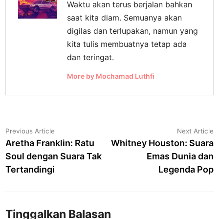
Waktu akan terus berjalan bahkan
saat kita diam. Semuanya akan
digilas dan terlupakan, namun yang
kita tulis membuatnya tetap ada
dan teringat.
More by Mochamad Luthfi
Navigasi
Previous
N
Previous Article
Next Article
article:
a
Aretha Franklin: Ratu
Whitney Houston: Suara
pos
Soul dengan Suara Tak
Emas Dunia dan
Tertandingi
Legenda Pop
Tinggalkan Balasan