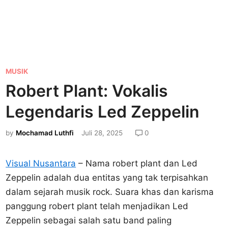
P
MUSIK
o
Robert Plant: Vokalis
s
Legendaris Led Zeppelin
t
e
by
Mochamad Luthfi
Juli 28, 2025
0
d
i
Visual Nusantara
– Nama robert plant dan Led
n
Zeppelin adalah dua entitas yang tak terpisahkan
dalam sejarah musik rock. Suara khas dan karisma
panggung robert plant telah menjadikan Led
Zeppelin sebagai salah satu band paling