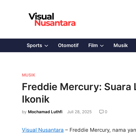
Skip
to
content
Show
Show
Sports
Otomotif
Film
Musik
sub
sub
menu
menu
P
MUSIK
o
Freddie Mercury: Suara
s
Ikonik
t
e
by
Mochamad Luthfi
Juli 28, 2025
0
d
i
Visual Nusantara
– Freddie Mercury, nama yan
n