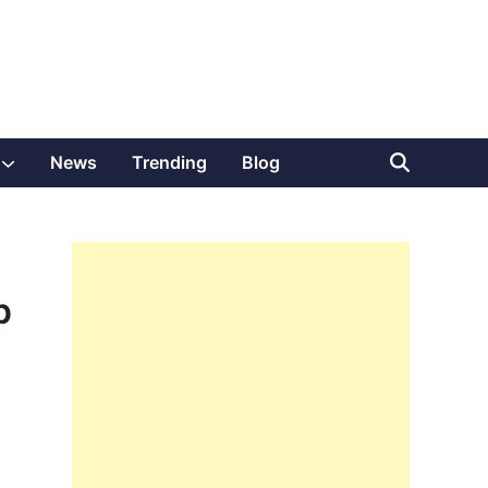
Show
News
Trending
Blog
sub
menu
p