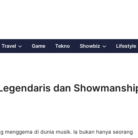
Show
Show
Travel
Game
Tekno
Showbiz
Lifestyle
sub
sub
menu
menu
 Legendaris dan Showmanshi
g menggema di dunia musik. Ia bukan hanya seorang