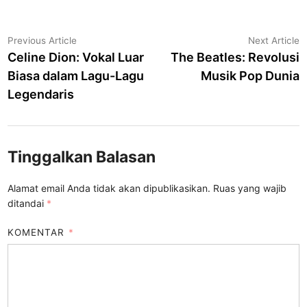
Navigasi
Previous
N
Previous Article
Next Article
article:
a
Celine Dion: Vokal Luar
The Beatles: Revolusi
pos
Biasa dalam Lagu-Lagu
Musik Pop Dunia
Legendaris
Tinggalkan Balasan
Alamat email Anda tidak akan dipublikasikan.
Ruas yang wajib
ditandai
*
KOMENTAR
*