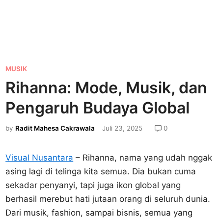
P
MUSIK
o
Rihanna: Mode, Musik, dan
s
Pengaruh Budaya Global
t
e
by
Radit Mahesa Cakrawala
Juli 23, 2025
0
d
i
Visual Nusantara
– Rihanna, nama yang udah nggak
n
asing lagi di telinga kita semua. Dia bukan cuma
sekadar penyanyi, tapi juga ikon global yang
berhasil merebut hati jutaan orang di seluruh dunia.
Dari musik, fashion, sampai bisnis, semua yang