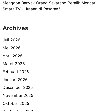
Mengapa Banyak Orang Sekarang Beralih Mencari
Smart TV 1 Jutaan di Pasaran?
Archives
Juli 2026
Mei 2026
April 2026
Maret 2026
Februari 2026
Januari 2026
Desember 2025
November 2025
Oktober 2025