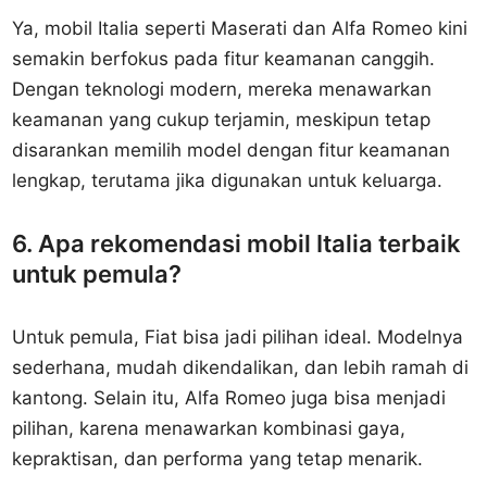
Ya, mobil Italia seperti Maserati dan Alfa Romeo kini
semakin berfokus pada fitur keamanan canggih.
Dengan teknologi modern, mereka menawarkan
keamanan yang cukup terjamin, meskipun tetap
disarankan memilih model dengan fitur keamanan
lengkap, terutama jika digunakan untuk keluarga.
6. Apa rekomendasi mobil Italia terbaik
untuk pemula?
Untuk pemula, Fiat bisa jadi pilihan ideal. Modelnya
sederhana, mudah dikendalikan, dan lebih ramah di
kantong. Selain itu, Alfa Romeo juga bisa menjadi
pilihan, karena menawarkan kombinasi gaya,
kepraktisan, dan performa yang tetap menarik.