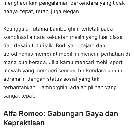
menghadirkan pengalaman berkendara yang tidak
hanya cepat, tetapi juga elegan.
Keunggulan utama Lamborghini terletak pada
kombinasi antara kekuatan mesin yang luar biasa
dan desain futuristik. Bodi yang tajam dan
aerodinamis membuat mobil ini mencuri perhatian di
mana pun berada. Jika kamu mencari mobil sport
mewah yang memberi sensasi berkendara penuh
adrenalin dengan status sosial yang tak
terbantahkan, Lamborghini adalah pilihan yang
sangat tepat.
Alfa Romeo: Gabungan Gaya dan
Kepraktisan