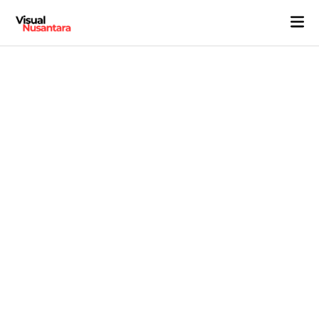
Skip
Mai
to
Me
content