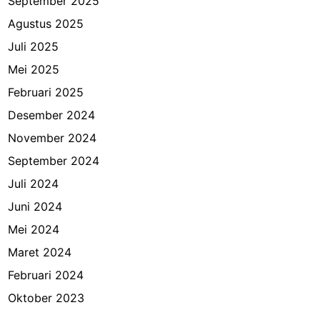
September 2025
Agustus 2025
Juli 2025
Mei 2025
Februari 2025
Desember 2024
November 2024
September 2024
Juli 2024
Juni 2024
Mei 2024
Maret 2024
Februari 2024
Oktober 2023