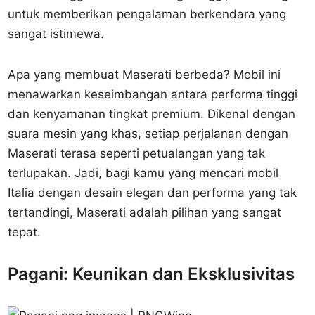
untuk memberikan pengalaman berkendara yang
sangat istimewa.
Apa yang membuat Maserati berbeda? Mobil ini
menawarkan keseimbangan antara performa tinggi
dan kenyamanan tingkat premium. Dikenal dengan
suara mesin yang khas, setiap perjalanan dengan
Maserati terasa seperti petualangan yang tak
terlupakan. Jadi, bagi kamu yang mencari mobil
Italia dengan desain elegan dan performa yang tak
tertandingi, Maserati adalah pilihan yang sangat
tepat.
Pagani: Keunikan dan Eksklusivitas