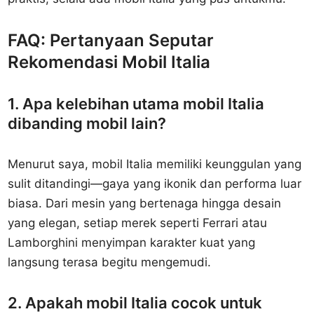
FAQ: Pertanyaan Seputar
Rekomendasi Mobil Italia
1. Apa kelebihan utama mobil Italia
dibanding mobil lain?
Menurut saya, mobil Italia memiliki keunggulan yang
sulit ditandingi—gaya yang ikonik dan performa luar
biasa. Dari mesin yang bertenaga hingga desain
yang elegan, setiap merek seperti Ferrari atau
Lamborghini menyimpan karakter kuat yang
langsung terasa begitu mengemudi.
2. Apakah mobil Italia cocok untuk