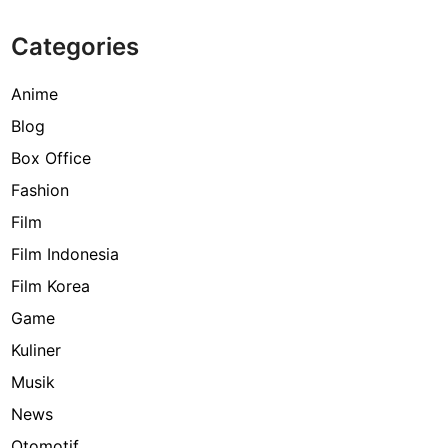
Categories
Anime
Blog
Box Office
Fashion
Film
Film Indonesia
Film Korea
Game
Kuliner
Musik
News
Otomotif