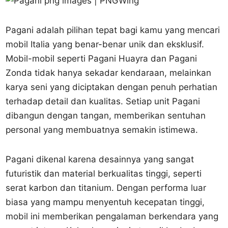
Pagani adalah pilihan tepat bagi kamu yang mencari
mobil Italia yang benar-benar unik dan eksklusif.
Mobil-mobil seperti Pagani Huayra dan Pagani
Zonda tidak hanya sekadar kendaraan, melainkan
karya seni yang diciptakan dengan penuh perhatian
terhadap detail dan kualitas. Setiap unit Pagani
dibangun dengan tangan, memberikan sentuhan
personal yang membuatnya semakin istimewa.
Pagani dikenal karena desainnya yang sangat
futuristik dan material berkualitas tinggi, seperti
serat karbon dan titanium. Dengan performa luar
biasa yang mampu menyentuh kecepatan tinggi,
mobil ini memberikan pengalaman berkendara yang