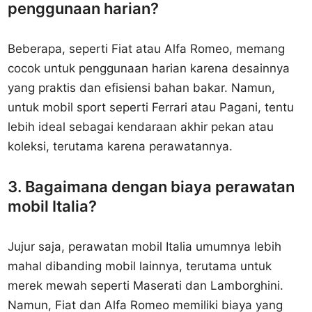
penggunaan harian?
Beberapa, seperti Fiat atau Alfa Romeo, memang
cocok untuk penggunaan harian karena desainnya
yang praktis dan efisiensi bahan bakar. Namun,
untuk mobil sport seperti Ferrari atau Pagani, tentu
lebih ideal sebagai kendaraan akhir pekan atau
koleksi, terutama karena perawatannya.
3. Bagaimana dengan biaya perawatan
mobil Italia?
Jujur saja, perawatan mobil Italia umumnya lebih
mahal dibanding mobil lainnya, terutama untuk
merek mewah seperti Maserati dan Lamborghini.
Namun, Fiat dan Alfa Romeo memiliki biaya yang