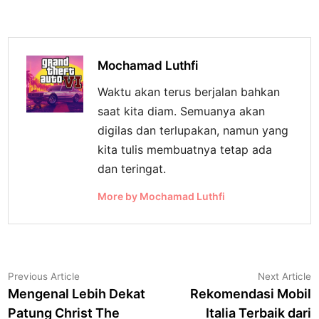
Mochamad Luthfi
Waktu akan terus berjalan bahkan
saat kita diam. Semuanya akan
digilas dan terlupakan, namun yang
kita tulis membuatnya tetap ada
dan teringat.
More by Mochamad Luthfi
Navigasi
Previous
N
Previous Article
Next Article
article:
a
Mengenal Lebih Dekat
Rekomendasi Mobil
pos
Patung Christ The
Italia Terbaik dari