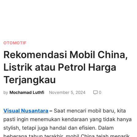
P
OTOMOTIF
o
Rekomendasi Mobil China,
s
Listrik atau Petrol Harga
t
e
Terjangkau
d
by
Mochamad Luthfi
November 5, 2024
0
i
n
Visual Nusantara
–
Saat mencari mobil baru, kita
pasti ingin menemukan kendaraan yang tidak hanya
stylish, tetapi juga handal dan efisien. Dalam
beberapa tahun terakhir, mobil China telah menarik