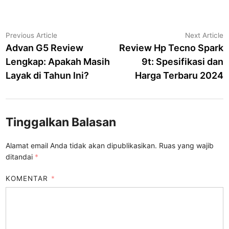
Navigasi
Previous
N
Previous Article
Next Article
article:
a
Advan G5 Review
Review Hp Tecno Spark
pos
Lengkap: Apakah Masih
9t: Spesifikasi dan
Layak di Tahun Ini?
Harga Terbaru 2024
Tinggalkan Balasan
Alamat email Anda tidak akan dipublikasikan.
Ruas yang wajib
ditandai
*
KOMENTAR
*