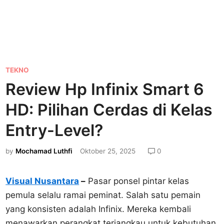
P
TEKNO
o
Review Hp Infinix Smart 6
s
HD: Pilihan Cerdas di Kelas
t
e
Entry-Level?
d
by
Mochamad Luthfi
Oktober 25, 2025
0
i
n
Visual Nusantara
–
Pasar ponsel pintar kelas
pemula selalu ramai peminat. Salah satu pemain
yang konsisten adalah Infinix. Mereka kembali
menawarkan perangkat terjangkau untuk kebutuhan