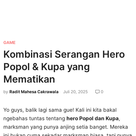
P
GAME
o
Kombinasi Serangan Hero
s
Popol & Kupa yang
t
e
Mematikan
d
by
Radit Mahesa Cakrawala
Juli 20, 2025
0
i
n
Yo guys, balik lagi sama gue! Kali ini kita bakal
ngebahas tuntas tentang
hero Popol dan Kupa
,
marksman yang punya anjing setia banget. Mereka
ini bukan cuma sekadar marksman biasa, tapi punya