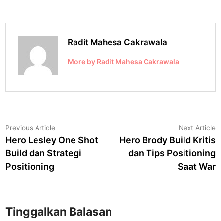
Radit Mahesa Cakrawala
More by Radit Mahesa Cakrawala
Navigasi
Previous
N
Previous Article
Next Article
article:
a
Hero Lesley One Shot
Hero Brody Build Kritis
pos
Build dan Strategi
dan Tips Positioning
Positioning
Saat War
Tinggalkan Balasan