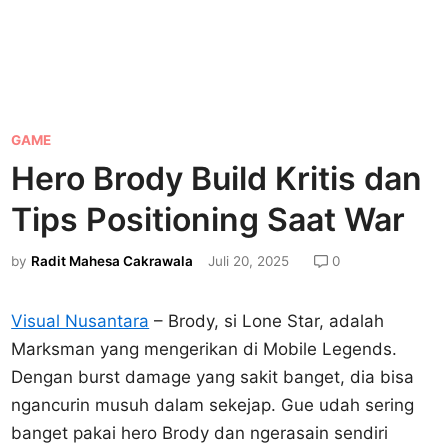
P
GAME
o
Hero Brody Build Kritis dan
s
Tips Positioning Saat War
t
e
by
Radit Mahesa Cakrawala
Juli 20, 2025
0
d
i
Visual Nusantara
– Brody, si Lone Star, adalah
n
Marksman yang mengerikan di Mobile Legends.
Dengan burst damage yang sakit banget, dia bisa
ngancurin musuh dalam sekejap. Gue udah sering
banget pakai hero Brody dan ngerasain sendiri