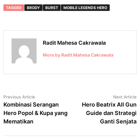
TAGGED
BRODY
BURST
MOBILE LEGENDS HERO
Radit Mahesa Cakrawala
More by Radit Mahesa Cakrawala
Navigasi
Previous
N
Previous Article
Next Article
article:
a
Kombinasi Serangan
Hero Beatrix All Gun
pos
Hero Popol & Kupa yang
Guide dan Strategi
Mematikan
Ganti Senjata