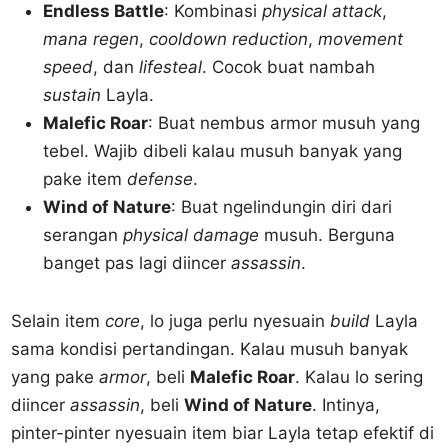
Endless Battle
: Kombinasi
physical attack
,
mana regen
,
cooldown reduction
,
movement
speed
, dan
lifesteal
. Cocok buat nambah
sustain
Layla.
Malefic Roar
: Buat nembus armor musuh yang
tebel. Wajib dibeli kalau musuh banyak yang
pake item
defense
.
Wind of Nature
: Buat ngelindungin diri dari
serangan
physical damage
musuh. Berguna
banget pas lagi diincer
assassin
.
Selain item
core
, lo juga perlu nyesuain
build
Layla
sama kondisi pertandingan. Kalau musuh banyak
yang pake
armor
, beli
Malefic Roar
. Kalau lo sering
diincer
assassin
, beli
Wind of Nature
. Intinya,
pinter-pinter nyesuain item biar Layla tetap efektif di