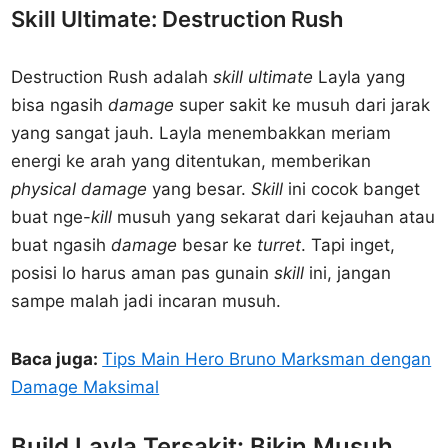
Skill Ultimate: Destruction Rush
Destruction Rush adalah
skill ultimate
Layla yang
bisa ngasih
damage
super sakit ke musuh dari jarak
yang sangat jauh. Layla menembakkan meriam
energi ke arah yang ditentukan, memberikan
physical damage
yang besar.
Skill
ini cocok banget
buat nge-
kill
musuh yang sekarat dari kejauhan atau
buat ngasih
damage
besar ke
turret
. Tapi inget,
posisi lo harus aman pas gunain
skill
ini, jangan
sampe malah jadi incaran musuh.
Baca juga:
Tips Main Hero Bruno Marksman dengan
Damage Maksimal
Build Layla Tersakit: Bikin Musuh