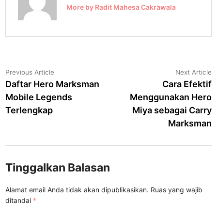
More by Radit Mahesa Cakrawala
Navigasi
Previous
N
Previous Article
Next Article
article:
a
Daftar Hero Marksman
Cara Efektif
pos
Mobile Legends
Menggunakan Hero
Terlengkap
Miya sebagai Carry
Marksman
Tinggalkan Balasan
Alamat email Anda tidak akan dipublikasikan.
Ruas yang wajib
ditandai
*