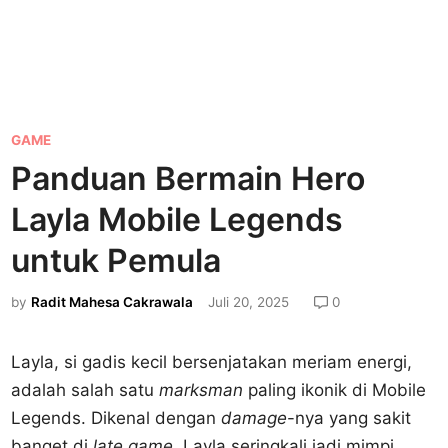
P
GAME
o
Panduan Bermain Hero
s
Layla Mobile Legends
t
e
untuk Pemula
d
by
Radit Mahesa Cakrawala
Juli 20, 2025
0
i
n
Layla, si gadis kecil bersenjatakan meriam energi,
adalah salah satu
marksman
paling ikonik di Mobile
Legends. Dikenal dengan
damage
-nya yang sakit
banget di
late game
, Layla seringkali jadi mimpi