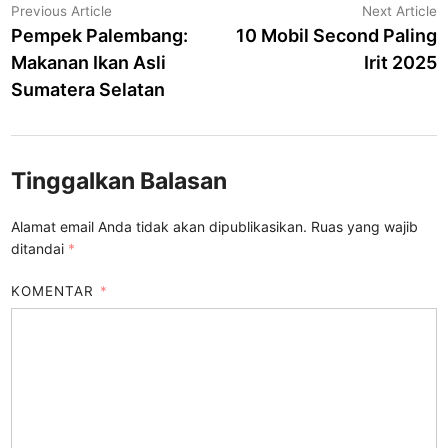
Navigasi
Previous
N
Previous Article
Next Article
article:
a
Pempek Palembang:
10 Mobil Second Paling
pos
Makanan Ikan Asli
Irit 2025
Sumatera Selatan
Tinggalkan Balasan
Alamat email Anda tidak akan dipublikasikan.
Ruas yang wajib
ditandai
*
KOMENTAR
*