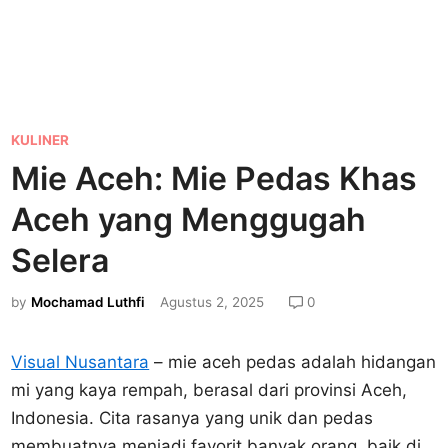
P
KULINER
o
Mie Aceh: Mie Pedas Khas
s
Aceh yang Menggugah
t
e
Selera
d
by
Mochamad Luthfi
Agustus 2, 2025
0
i
n
Visual Nusantara
– mie aceh pedas adalah hidangan
mi yang kaya rempah, berasal dari provinsi Aceh,
Indonesia. Cita rasanya yang unik dan pedas
membuatnya menjadi favorit banyak orang, baik di