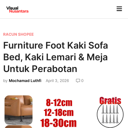
Skip
Mai
to
Me
content
P
RACUN SHOPEE
o
Furniture Foot Kaki Sofa
s
Bed, Kaki Lemari & Meja
t
e
Untuk Perabotan
d
by
Mochamad Luthfi
April 3, 2026
0
i
n