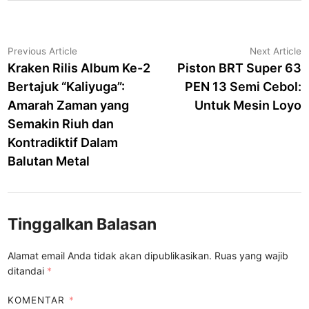
Navigasi
Previous
N
Previous Article
Next Article
article:
a
Kraken Rilis Album Ke-2
Piston BRT Super 63
pos
Bertajuk “Kaliyuga”:
PEN 13 Semi Cebol:
Amarah Zaman yang
Untuk Mesin Loyo
Semakin Riuh dan
Kontradiktif Dalam
Balutan Metal
Tinggalkan Balasan
Alamat email Anda tidak akan dipublikasikan.
Ruas yang wajib
ditandai
*
KOMENTAR
*