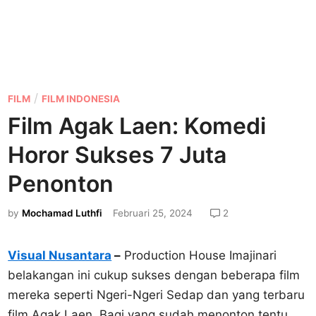
P
/
FILM
FILM INDONESIA
o
Film Agak Laen: Komedi
s
Horor Sukses 7 Juta
t
e
Penonton
d
by
Mochamad Luthfi
Februari 25, 2024
2
i
n
Visual Nusantara
–
Production House Imajinari
belakangan ini cukup sukses dengan beberapa film
mereka seperti Ngeri-Ngeri Sedap dan yang terbaru
film Agak Laen. Bagi yang sudah menonton tentu