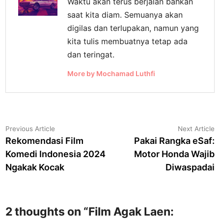
Waktu akan terus berjalan bahkan
saat kita diam. Semuanya akan
digilas dan terlupakan, namun yang
kita tulis membuatnya tetap ada
dan teringat.
More by Mochamad Luthfi
Navigasi
Previous
N
Previous Article
Next Article
article:
a
Rekomendasi Film
Pakai Rangka eSaf:
pos
Komedi Indonesia 2024
Motor Honda Wajib
Ngakak Kocak
Diwaspadai
2 thoughts on “
Film Agak Laen: