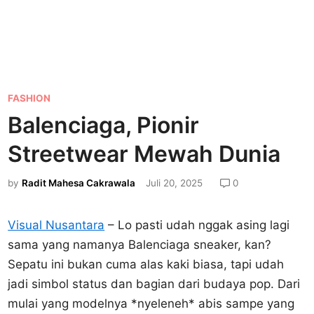
P
FASHION
o
Balenciaga, Pionir
s
Streetwear Mewah Dunia
t
e
by
Radit Mahesa Cakrawala
Juli 20, 2025
0
d
i
Visual Nusantara
– Lo pasti udah nggak asing lagi
n
sama yang namanya Balenciaga sneaker, kan?
Sepatu ini bukan cuma alas kaki biasa, tapi udah
jadi simbol status dan bagian dari budaya pop. Dari
mulai yang modelnya *nyeleneh* abis sampe yang