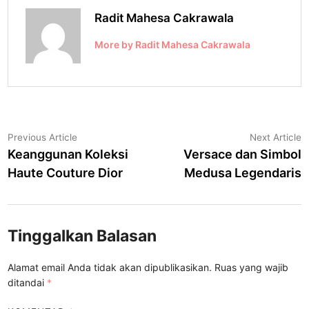
Radit Mahesa Cakrawala
More by Radit Mahesa Cakrawala
Navigasi
Previous
N
Previous Article
Next Article
article:
a
Keanggunan Koleksi
Versace dan Simbol
pos
Haute Couture Dior
Medusa Legendaris
Tinggalkan Balasan
Alamat email Anda tidak akan dipublikasikan.
Ruas yang wajib
ditandai
*