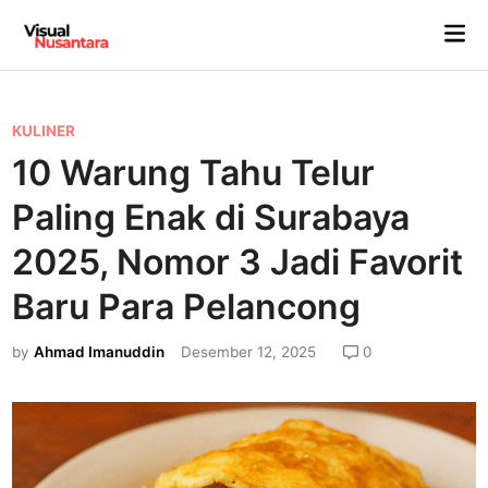
Skip
Mai
to
Me
content
P
KULINER
o
10 Warung Tahu Telur
s
Paling Enak di Surabaya
t
e
2025, Nomor 3 Jadi Favorit
d
Baru Para Pelancong
i
n
by
Ahmad Imanuddin
Desember 12, 2025
0