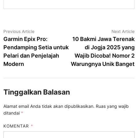
Navigasi
Previous
N
Previous Article
Next Article
article:
a
Garmin Epix Pro:
10 Bakmi Jawa Terenak
pos
Pendamping Setia untuk
di Jogja 2025 yang
Pelari dan Penjelajah
Wajib Dicoba! Nomor 2
Modern
Warungnya Unik Banget
Tinggalkan Balasan
Alamat email Anda tidak akan dipublikasikan.
Ruas yang wajib
ditandai
*
KOMENTAR
*