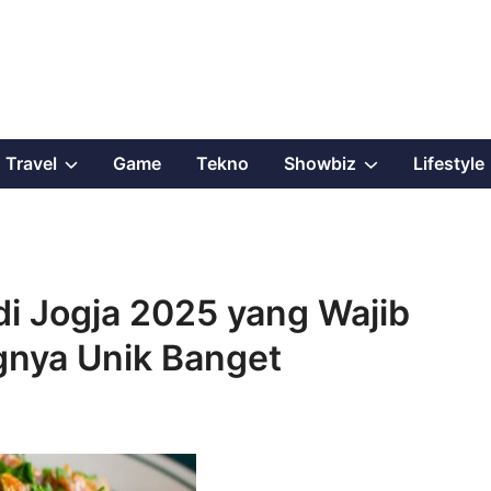
Show
Show
Travel
Game
Tekno
Showbiz
Lifestyle
sub
sub
menu
menu
i Jogja 2025 yang Wajib
gnya Unik Banget