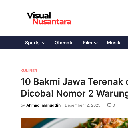
Skip
to
content
Show
Show
Sports
Otomotif
Film
Musik
sub
sub
menu
menu
P
KULINER
o
10 Bakmi Jawa Terenak d
s
Dicoba! Nomor 2 Warun
t
e
by
Ahmad Imanuddin
Desember 12, 2025
0
d
i
n