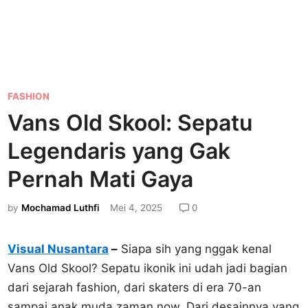
P
FASHION
o
Vans Old Skool: Sepatu
s
Legendaris yang Gak
t
e
Pernah Mati Gaya
d
by
Mochamad Luthfi
Mei 4, 2025
0
i
n
Visual Nusantara
–
Siapa sih yang nggak kenal
Vans Old Skool? Sepatu ikonik ini udah jadi bagian
dari sejarah fashion, dari skaters di era 70-an
sampai anak muda zaman now. Dari desainnya yang