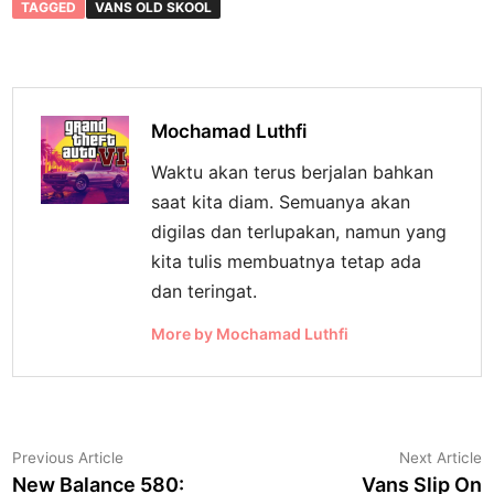
TAGGED
VANS OLD SKOOL
Mochamad Luthfi
Waktu akan terus berjalan bahkan
saat kita diam. Semuanya akan
digilas dan terlupakan, namun yang
kita tulis membuatnya tetap ada
dan teringat.
More by Mochamad Luthfi
Navigasi
Previous
N
Previous Article
Next Article
article:
a
New Balance 580:
Vans Slip On
pos