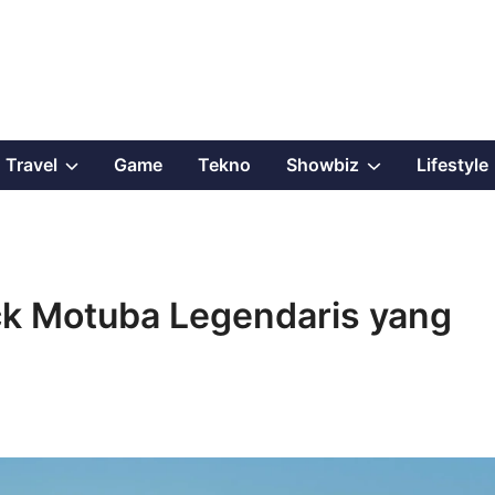
Show
Show
Travel
Game
Tekno
Showbiz
Lifestyle
sub
sub
menu
menu
ack Motuba Legendaris yang