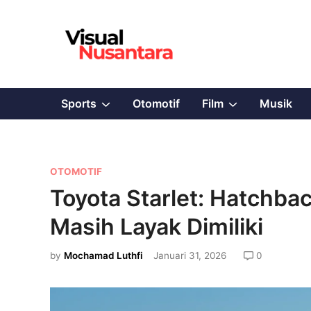
Skip
to
content
Show
Show
Sports
Otomotif
Film
Musik
sub
sub
menu
menu
P
OTOMOTIF
o
Toyota Starlet: Hatchb
s
Masih Layak Dimiliki
t
e
by
Mochamad Luthfi
Januari 31, 2026
0
d
i
n