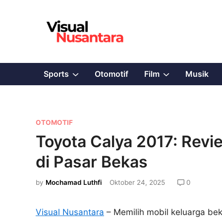
Skip
to
content
Show
Show
Sports
Otomotif
Film
Musik
sub
sub
menu
menu
P
OTOMOTIF
o
Toyota Calya 2017: Revi
s
di Pasar Bekas
t
e
by
Mochamad Luthfi
Oktober 24, 2025
0
d
i
Visual Nusantara
– Memilih mobil keluarga bek
n