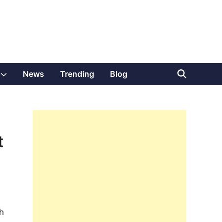
Show
News
Trending
Blog
sub
menu
t
h