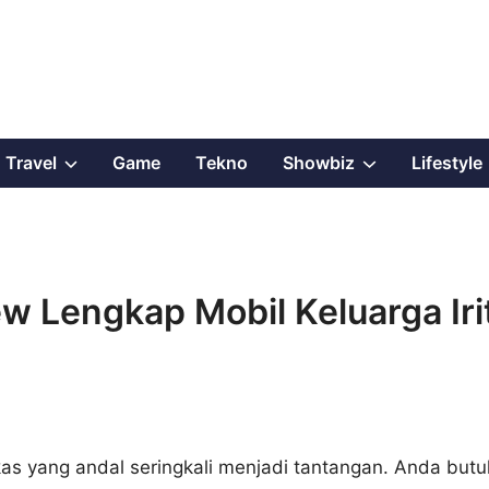
Show
Show
Travel
Game
Tekno
Showbiz
Lifestyle
sub
sub
menu
menu
ew Lengkap Mobil Keluarga Iri
as yang andal seringkali menjadi tantangan. Anda butu