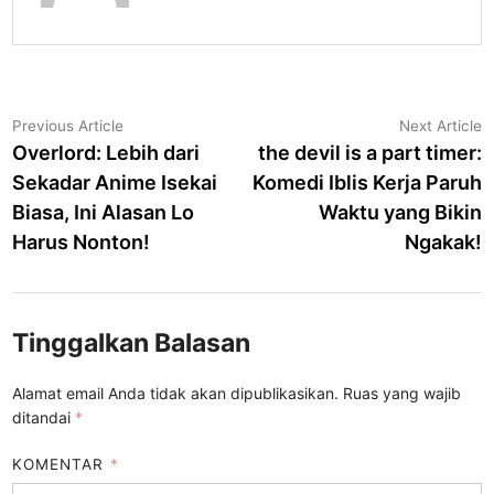
Navigasi
Previous
N
Previous Article
Next Article
article:
a
Overlord: Lebih dari
the devil is a part timer:
pos
Sekadar Anime Isekai
Komedi Iblis Kerja Paruh
Biasa, Ini Alasan Lo
Waktu yang Bikin
Harus Nonton!
Ngakak!
Tinggalkan Balasan
Alamat email Anda tidak akan dipublikasikan.
Ruas yang wajib
ditandai
*
KOMENTAR
*