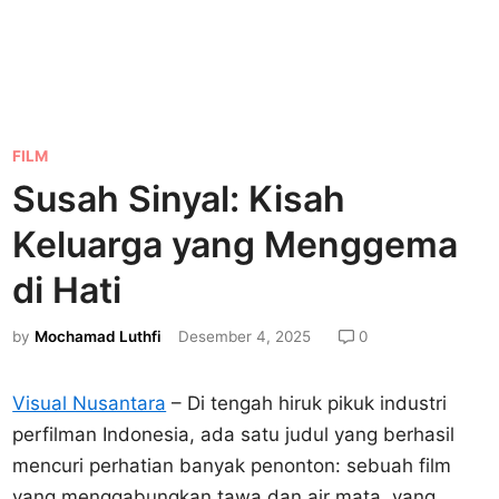
P
FILM
o
Susah Sinyal: Kisah
s
Keluarga yang Menggema
t
e
di Hati
d
by
Mochamad Luthfi
Desember 4, 2025
0
i
n
Visual Nusantara
– Di tengah hiruk pikuk industri
perfilman Indonesia, ada satu judul yang berhasil
mencuri perhatian banyak penonton: sebuah film
yang menggabungkan tawa dan air mata, yang