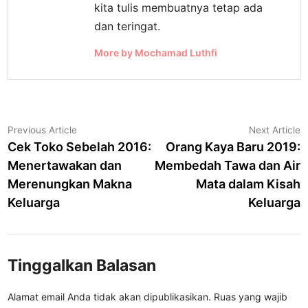
kita tulis membuatnya tetap ada
dan teringat.
More by Mochamad Luthfi
Navigasi
Previous
N
Previous Article
Next Article
article:
a
Cek Toko Sebelah 2016:
Orang Kaya Baru 2019:
pos
Menertawakan dan
Membedah Tawa dan Air
Merenungkan Makna
Mata dalam Kisah
Keluarga
Keluarga
Tinggalkan Balasan
Alamat email Anda tidak akan dipublikasikan.
Ruas yang wajib