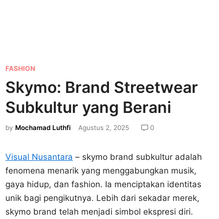
P
FASHION
o
Skymo: Brand Streetwear
s
Subkultur yang Berani
t
e
by
Mochamad Luthfi
Agustus 2, 2025
0
d
i
Visual Nusantara
– skymo brand subkultur adalah
n
fenomena menarik yang menggabungkan musik,
gaya hidup, dan fashion. Ia menciptakan identitas
unik bagi pengikutnya. Lebih dari sekadar merek,
skymo brand telah menjadi simbol ekspresi diri.