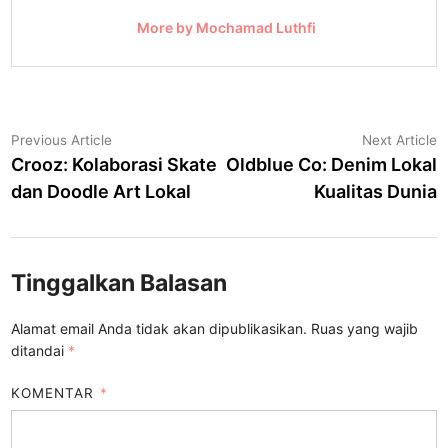
More by Mochamad Luthfi
Navigasi
Previous
N
Previous Article
Next Article
article:
a
Crooz: Kolaborasi Skate
Oldblue Co: Denim Lokal
pos
dan Doodle Art Lokal
Kualitas Dunia
Tinggalkan Balasan
Alamat email Anda tidak akan dipublikasikan.
Ruas yang wajib
ditandai
*
KOMENTAR
*