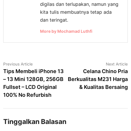
digilas dan terlupakan, namun yang
kita tulis membuatnya tetap ada
dan teringat.
More by Mochamad Luthfi
Navigasi
Previous
N
Previous Article
Next Article
article:
a
Tips Membeli iPhone 13
Celana Chino Pria
pos
– 13 Mini 128GB, 256GB
Berkualitas M231 Harga
Fullset – LCD Original
& Kualitas Bersaing
100% No Refurbish
Tinggalkan Balasan