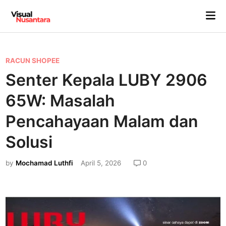
Skip
Mai
to
Me
content
P
RACUN SHOPEE
o
Senter Kepala LUBY 2906
s
65W: Masalah
t
e
Pencahayaan Malam dan
d
Solusi
i
n
by
Mochamad Luthfi
April 5, 2026
0