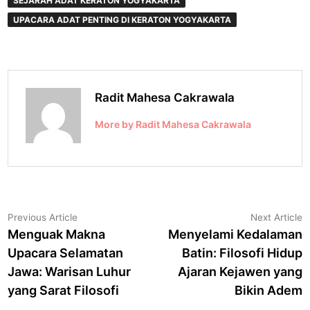
SEJARAH ADAT KERATON YOGYAKARTA
UPACARA ADAT PENTING DI KERATON YOGYAKARTA
Radit Mahesa Cakrawala
More by Radit Mahesa Cakrawala
Navigasi
Previous
N
Previous Article
Next Article
article:
a
Menguak Makna
Menyelami Kedalaman
pos
Upacara Selamatan
Batin: Filosofi Hidup
Jawa: Warisan Luhur
Ajaran Kejawen yang
yang Sarat Filosofi
Bikin Adem