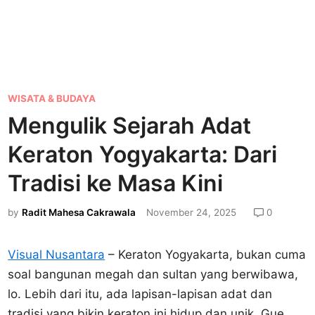
P
WISATA & BUDAYA
o
Mengulik Sejarah Adat
s
Keraton Yogyakarta: Dari
t
e
Tradisi ke Masa Kini
d
by
Radit Mahesa Cakrawala
November 24, 2025
0
i
n
Visual Nusantara
– Keraton Yogyakarta, bukan cuma
soal bangunan megah dan sultan yang berwibawa,
lo. Lebih dari itu, ada lapisan-lapisan adat dan
tradisi yang bikin keraton ini hidup dan unik. Gue,