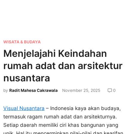
P
WISATA & BUDAYA
o
Menjelajahi Keindahan
s
rumah adat dan arsitektur
t
e
nusantara
d
by
Radit Mahesa Cakrawala
November 25, 2025
0
i
n
Visual Nusantara
– Indonesia kaya akan budaya,
termasuk ragam rumah adat dan arsitekturnya.
Setiap daerah memiliki ciri khas bangunan yang
unik. Hal itu mencerminkan nilai-nilai dan kearifan