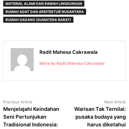
MATERIAL ALAMI DAN RAMAH LINGKUNGAN
RUMAH ADAT DAN ARSITEKTUR NUSANTARA
RUMAH GADANG (SUMATERA BARAT)
Radit Mahesa Cakrawala
More by Radit Mahesa Cakrawala
Navigasi
Previous
N
Previous Article
Next Article
article:
a
Menjelajahi Keindahan
Warisan Tak Ternilai:
pos
Seni Pertunjukan
pusaka budaya yang
Tradisional Indonesia:
harus diketahui